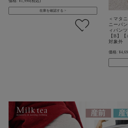
価格:
¥1,990
(税込)
在庫を確認する
＜マタニ
ニーパン
ィパンツ
【B】【
対象外
価格:
¥4,6