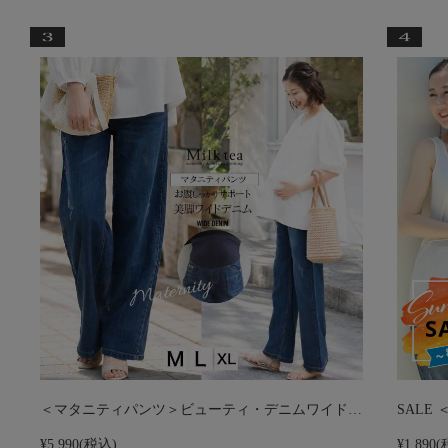
＜マタニティパンツ＞ビューティ・デニムワイド…
SALE
¥5,990
(税込)
¥1,890
(