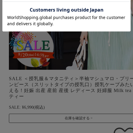
SALE ＜授乳服＆マタニティ＞半袖マシュマロ・プリ
ンピース（スリットタイプの授乳口）授乳ケープみた
える！妊娠 出産 産前 産後 レディース 妊婦服 Milk te
ティー
SALE:
¥6,990
(税込)
在庫を確認する