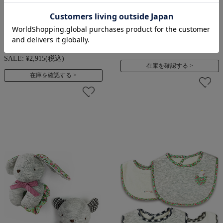
SALE 【SALE50％OFF】
【ベビー日本製】
【ベビー】WISH BORN☆
70/80/90/95 オーガニック
バスローブ オーガニックコ
コットン パフスリーブとリ
ットン100%【名入れ刺繍
ボンモチーフのワンピース
可】
価格:
¥8,690
(税込)
SALE:
¥2,915
(税込)
在庫を確認する
在庫を確認する