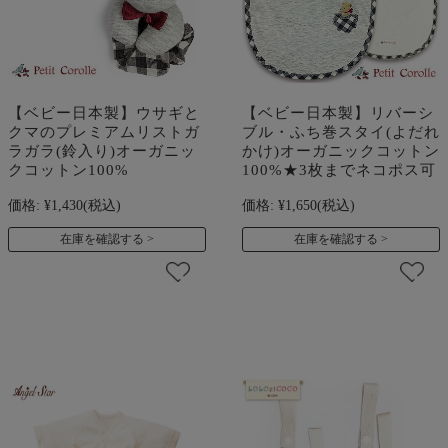
【ベビー日本製】ウサギと
【ベビー日本製】リバーシ
クマのプレミアムリストガ
ブル・ふち巻スタイ(よだれ
ラガラ(鈴入り)オーガニッ
かけ)オーガニックコットン
クコットン100%
100%★3枚までネコポス可
価格:
¥1,430
(税込)
価格:
¥1,650
(税込)
在庫を確認する
在庫を確認する