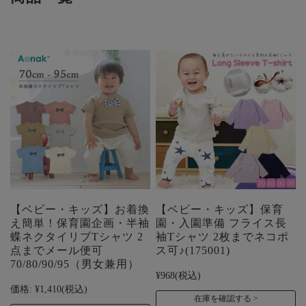
【ベビー・キッズ】お着換
【ベビー・キッズ】保育
え簡単！保育園企画・半袖
園・入園準備 フライス長
蝶ネクタイリブTシャツ 2
袖Tシャツ 2枚までネコポ
点までメール便可
ス可♪(175001)
70/80/90/95（男女兼用）
¥968
(税込)
価格:
¥1,410
(税込)
在庫を確認する