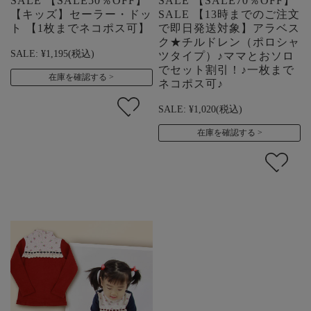
SALE 【SALE50％OFF】
SALE 【SALE70％OFF】
【キッズ】セーラー・ドッ
SALE 【13時までのご注文
ト 【1枚までネコポス可】
で即日発送対象】アラベス
ク★チルドレン（ポロシャ
SALE:
¥1,195
(税込)
ツタイプ）♪ママとおソロ
でセット割引！♪一枚まで
在庫を確認する
ネコポス可♪
SALE:
¥1,020
(税込)
在庫を確認する