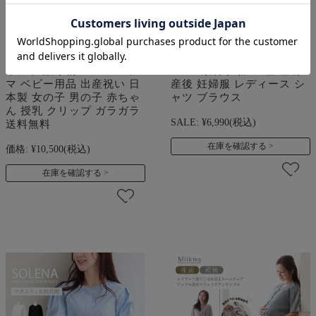
＜ギフトセット＞Milk tea
SALE ＜授乳服・マタニテ
プレミアムギフトセット 授
ィウエア＞カルミア・バイ
乳パジャマ＋赤ちゃんの安
カラー切替ギャザーシャツ
心毛布セット 新生児 マタ
（オリジナルあて布付きの
ニティ セット プレゼント
授乳口） コットン（綿）
ギフト 贈り物 ママパジャ
100％素材 妊娠 出産 産前
マ ベビー用品 出産祝い 日
産後 妊婦服 レディース シ
本製 女の子 男の子 赤ちゃ
ャツ ブラウス
ん 授乳 クリップ ガラガラ
SALE:
¥6,990
(税込)
送料無料
在庫を確認する
価格:
¥10,500
(税込)
在庫を確認する