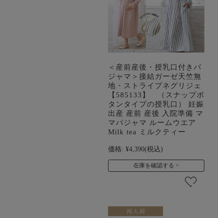
＜産前産後・授乳口付きパ
ジャマ＞接結ガーゼ天竺無
地・ストライプネグリジェ
【585133】 （スナップボ
タンタイプの授乳口） 妊娠
出産 産前 産後 入院準備 マ
マパジャマ ルームウエア
Milk tea ミルクティー
価格:
¥4,390
(税込)
在庫を確認する