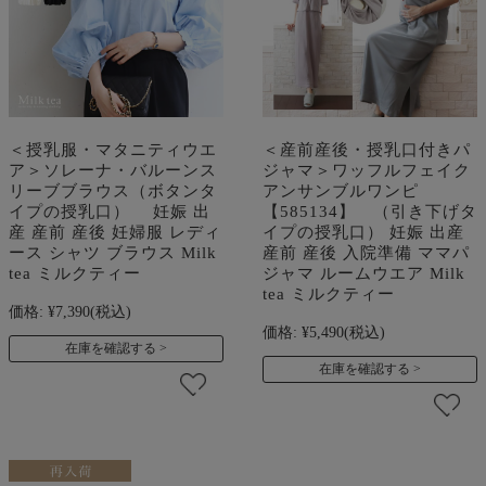
＜授乳服・マタニティウエ
＜産前産後・授乳口付きパ
ア＞ソレーナ・バルーンス
ジャマ＞ワッフルフェイク
リーブブラウス（ボタンタ
アンサンブルワンピ
イプの授乳口） 妊娠 出
【585134】 （引き下げタ
産 産前 産後 妊婦服 レディ
イプの授乳口） 妊娠 出産
ース シャツ ブラウス Milk
産前 産後 入院準備 ママパ
tea ミルクティー
ジャマ ルームウエア Milk
tea ミルクティー
価格:
¥7,390
(税込)
価格:
¥5,490
(税込)
在庫を確認する
在庫を確認する