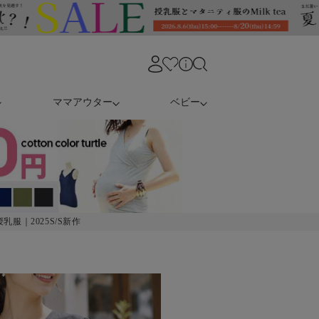
ママアウター
ベビー
服｜2025S/S新作