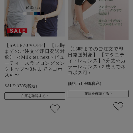
【SALE70％OFF】 【13時
【13時までのご注文で即
までのご注文で即日発送対
日発送対象】 【マタニテ
象】 ＜Milk tea next＞ビュ
ィ・レギンス】7分丈☆カ
ーティ・スラブロングタン
ラーレギンス♪２枚までネ
クトップ〜3枚までネコポ
コポス可♪
ス可〜
価格:
¥1,990
(税込)
SALE:
¥505
(税込)
在庫を確認する
在庫を確認する