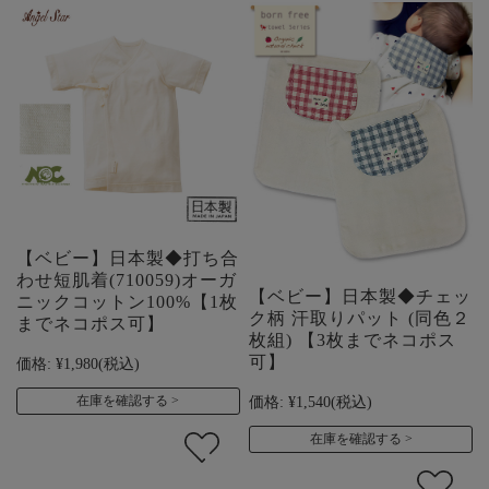
【ベビー】日本製◆打ち合
わせ短肌着(710059)オーガ
【ベビー】日本製◆チェッ
ニックコットン100%【1枚
ク柄 汗取りパット (同色２
までネコポス可】
枚組) 【3枚までネコポス
可】
価格:
¥1,980
(税込)
価格:
¥1,540
(税込)
在庫を確認する
在庫を確認する