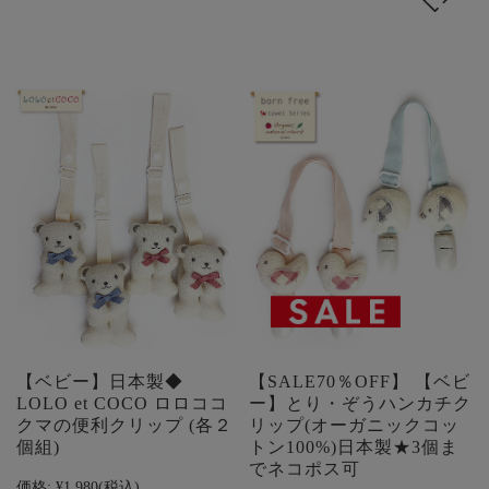
【ベビー】日本製◆
【SALE70％OFF】 【ベビ
LOLO et COCO ロロココ
ー】とり・ぞうハンカチク
クマの便利クリップ (各２
リップ(オーガニックコッ
個組)
トン100%)日本製★3個ま
でネコポス可
価格:
¥1,980
(税込)