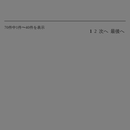
70件中1件〜40件を表示
1
2
次へ
最後へ