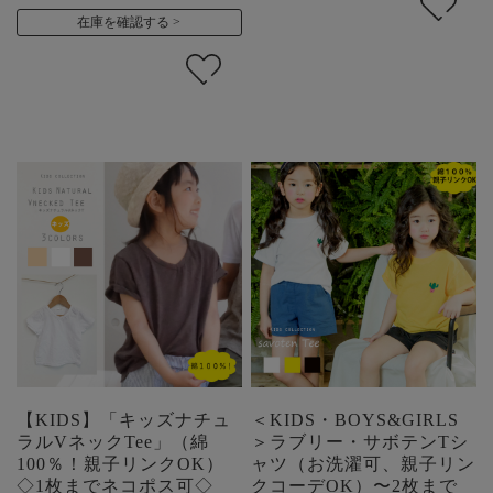
在庫を確認する
【KIDS】「キッズナチュ
＜KIDS・BOYS&GIRLS
ラルVネックTee」（綿
＞ラブリー・サボテンTシ
100％！親子リンクOK）
ャツ（お洗濯可、親子リン
◇1枚までネコポス可◇
クコーデOK）〜2枚まで