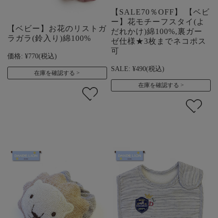
【SALE70％OFF】 【ベビ
ー】花モチーフスタイ(よ
【ベビー】お花のリストガ
だれかけ)綿100%,裏ガー
ラガラ(鈴入り)綿100%
ゼ仕様★3枚までネコポス
可
価格:
¥770
(税込)
SALE:
¥490
(税込)
在庫を確認する
在庫を確認する