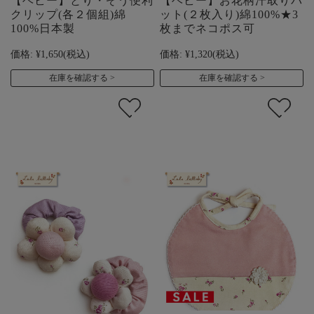
【ベビー】とり・ぞう便利
【ベビー】お花柄汗取りパ
クリップ(各２個組)綿
ット(２枚入り)綿100%★3
100%日本製
枚までネコポス可
価格:
¥1,650
(税込)
価格:
¥1,320
(税込)
在庫を確認する
在庫を確認する