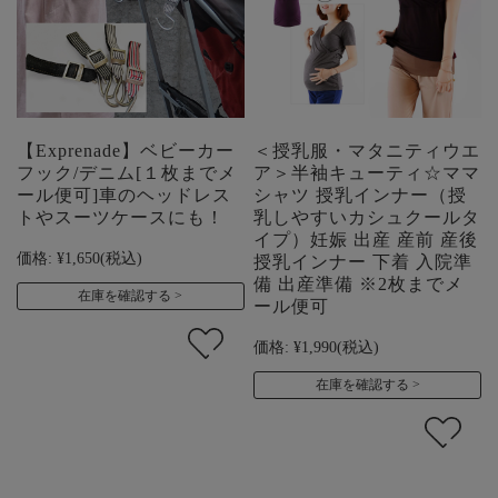
【Exprenade】ベビーカー
＜授乳服・マタニティウエ
フック/デニム[１枚までメ
ア＞半袖キューティ☆ママ
ール便可]車のヘッドレス
シャツ 授乳インナー（授
トやスーツケースにも！
乳しやすいカシュクールタ
イプ）妊娠 出産 産前 産後
価格:
¥1,650
(税込)
授乳インナー 下着 入院準
備 出産準備 ※2枚までメ
在庫を確認する
ール便可
価格:
¥1,990
(税込)
在庫を確認する