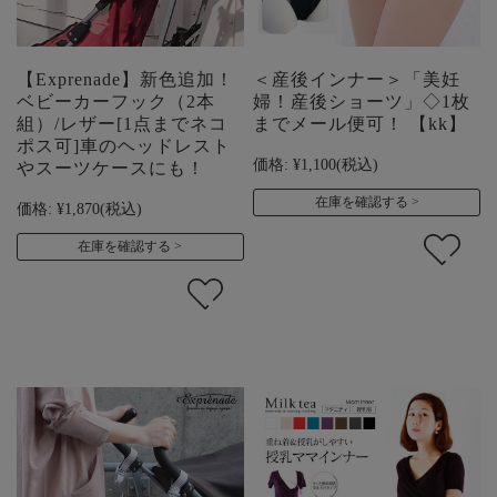
【Exprenade】新色追加！
＜産後インナー＞「美妊
ベビーカーフック（2本
婦！産後ショーツ」◇1枚
組）/レザー[1点までネコ
までメール便可！ 【kk】
ポス可]車のヘッドレスト
価格:
¥1,100
(税込)
やスーツケースにも！
在庫を確認する
価格:
¥1,870
(税込)
在庫を確認する