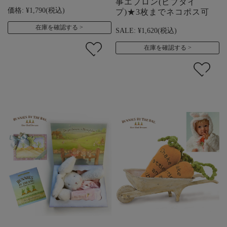
事エプロン(ビブタイ
価格:
¥1,790
(税込)
プ)★3枚までネコポス可
在庫を確認する
SALE:
¥1,620
(税込)
在庫を確認する