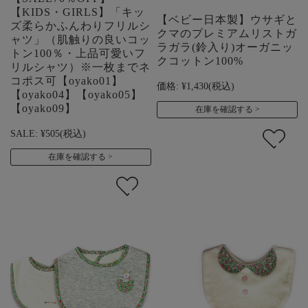
【KIDS・GIRLS】「キッ
【ベビー日本製】ウサギと
ズ柔らかふんわりフリルシ
クマのプレミアムリストガ
ャツ」（肌触りの良いコッ
ラガラ(鈴入り)オーガニッ
トン100％・上品可愛いフ
クコットン100%
リルシャツ）※一枚までネ
コポス可【oyako01】
価格:
¥1,430
(税込)
【oyako04】【oyako05】
【oyako09】
在庫を確認する
SALE:
¥505
(税込)
在庫を確認する