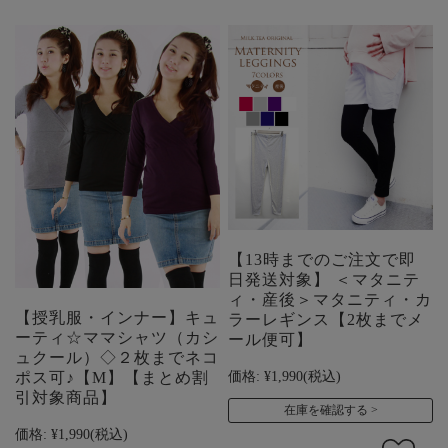
【13時までのご注文で即
日発送対象】 ＜マタニテ
ィ・産後＞マタニティ・カ
【授乳服・インナー】キュ
ラーレギンス【2枚までメ
ーティ☆ママシャツ（カシ
ール便可】
ュクール）◇２枚までネコ
価格:
¥1,990
(税込)
ポス可♪【M】【まとめ割
引対象商品】
在庫を確認する
価格:
¥1,990
(税込)