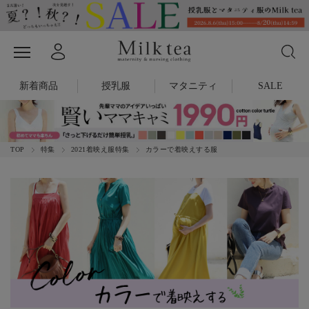
新着商品
授乳服
マタニティ
SALE
TOP
特集
2021着映え服特集
カラーで着映えする服