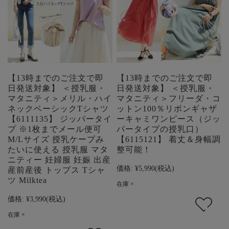
【13時までのご注文で即
【13時までのご注文で即
日発送対象】 ＜授乳服・
日発送対象】 ＜授乳服・
マタニティ＞メリル・ハイ
マタニティ＞フリーダ・コ
ネックベーシックTシャツ
ットン100％リボンギャザ
【6111135】 ジッパータイ
ーキャミワンピース（ジッ
プ ※1枚までメール便可
パータイプの授乳口）
M/Lサイズ 授乳ケープみ
【6115121】 着丈＆身幅調
たいに使える 授乳服 マタ
整可能！
ニティー 妊婦服 妊娠 出産
価格:
¥5,990
(税込)
産前産後 トップス Tシャ
ツ Milktea
在庫 ×
価格:
¥3,990
(税込)
在庫 ×