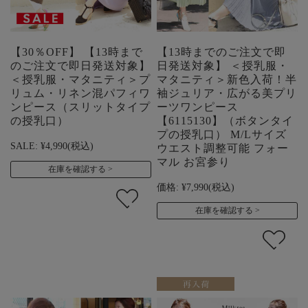
【30％OFF】 【13時まで
【13時までのご注文で即
のご注文で即日発送対象】
日発送対象】 ＜授乳服・
＜授乳服・マタニティ＞プ
マタニティ＞新色入荷！半
リュム・リネン混パフィワ
袖ジュリア・広がる美プリ
ンピース（スリットタイプ
ーツワンピース
の授乳口）
【6115130】（ボタンタイ
プの授乳口） M/Lサイズ
SALE:
¥4,990
(税込)
ウエスト調整可能 フォー
マル お宮参り
在庫を確認する
価格:
¥7,990
(税込)
在庫を確認する