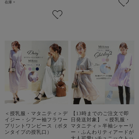
在庫 ×
＜授乳服・マタニティ＞デ
【13時までのご注文で即
イジー・シアー袖フラワー
日発送対象】 ＜授乳服・
プリントワンピース（ボタ
マタニティ＞半袖シャーリ
ンタイプの授乳口）
ー・ふんわりティアードが
大人可愛いチュニックトッ