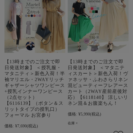
【13時までのご注文で即
【13時までのご注文で即
日発送対象】 ＜授乳服・
日発送対象】 ＜マタニテ
マタニティ＞新色入荷！半
ィスカート＞新色入荷！ヴ
袖マリエル・2WAYリッチ
ァネッサ・ふわさらリネン
ギャザーシャツワンピース
混ビューティーフレアース
+授乳インナーワンピース
カート（2WAY産前産後対
（2点セット）
応）【6118140】 涼しいリ
【6116139】（ボタン＆ス
ネン混＆お腹楽ちん！
リットタイプの授乳口）
価格:
¥5,990
(税込)
フォーマル お宮参り
在庫 ×
価格:
¥7,690
(税込)