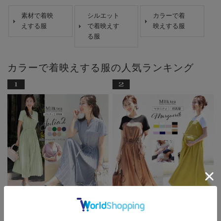
素材で着映
シルエット
カラーで着
えする服
で着映えす
映えする服
る服
カラーで着映えする服の人気ランキング
【13時までのご注文で即日発送
【13時までのご注文で即日発送
対象】 ＜授乳…
対象】 ＜授乳…