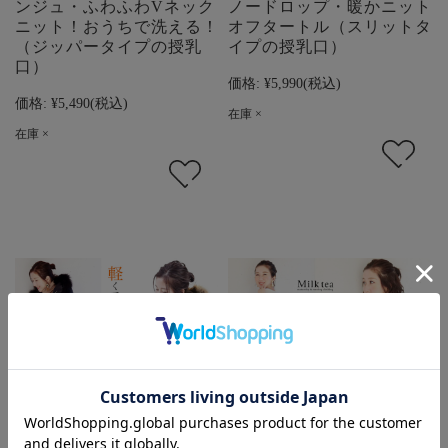
ンジュ・ふわふわVネック
ノードロップ・暖かニット
ニット！おうちで洗える！
オフタートル（スリットタ
（ジッパータイプの授乳
イプの授乳口）
口）
価格:
¥5,990
(税込)
価格:
¥5,490
(税込)
在庫 ×
在庫 ×