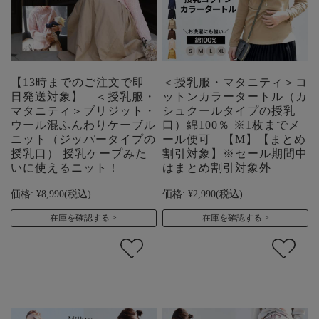
【13時までのご注文で即
＜授乳服・マタニティ＞コ
日発送対象】 ＜授乳服・
ットンカラータートル（カ
マタニティ＞ブリジット・
シュクールタイプの授乳
ウール混ふんわりケーブル
口）綿100％ ※1枚までメ
ニット（ジッパータイプの
ール便可 【M】【まとめ
授乳口） 授乳ケープみた
割引対象】※セール期間中
いに使えるニット！
はまとめ割引対象外
価格:
¥8,990
(税込)
価格:
¥2,990
(税込)
在庫を確認する
在庫を確認する