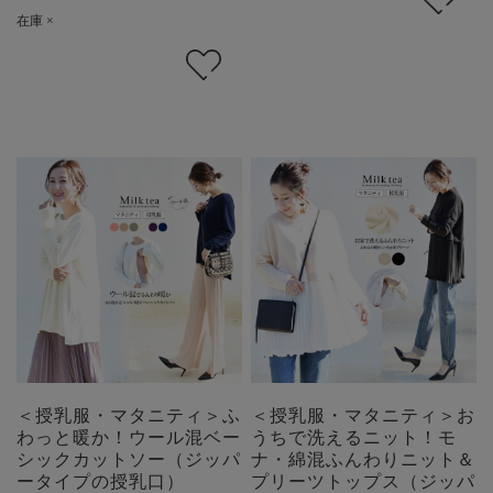
在庫 ×
＜授乳服・マタニティ＞ふ
＜授乳服・マタニティ＞お
わっと暖か！ウール混ベー
うちで洗えるニット！モ
シックカットソー（ジッパ
ナ・綿混ふんわりニット＆
ータイプの授乳口）
プリーツトップス（ジッパ