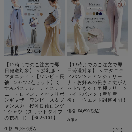
【13時までのご注文で即
【13時までのご注文で即
日発送対象】 ＜授乳服・
日発送対象】 ＜マタニテ
マタニティ＞【ワンピ＋長
ィパンツ＞アンジェリー
袖Tシャツ2点セット】く
ナ・お好みの長さに丈がカ
すみパステル！ディスティ
ットできる！美脚プリーツ
ニー・ロマンティックリボ
ワイドパンツ（産前産
ンギャザーワンピース＆ジ
後） ウエスト調整可能！
ャンスカ＋授乳長袖ロング
価格:
¥4,690
(税込)
Tシャツ（スリットタイプ
の授乳口）【6026101】
在庫 ×
価格:
¥6,990
(税込)