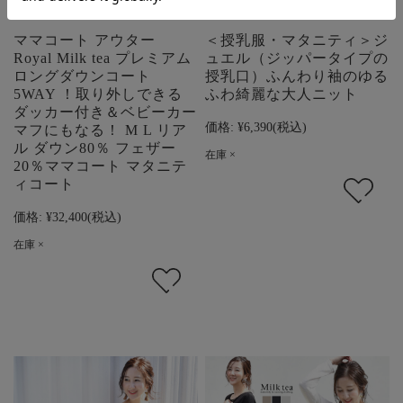
ママコート アウター
＜授乳服・マタニティ＞ジ
Royal Milk tea プレミアム
ュエル（ジッパータイプの
ロングダウンコート
授乳口）ふんわり袖のゆる
5WAY ！取り外しできる
ふわ綺麗な大人ニット
ダッカー付き＆ベビーカー
価格:
¥6,390
(税込)
マフにもなる！ M L リア
ル ダウン80％ フェザー
在庫 ×
20％ママコート マタニテ
ィコート
価格:
¥32,400
(税込)
在庫 ×