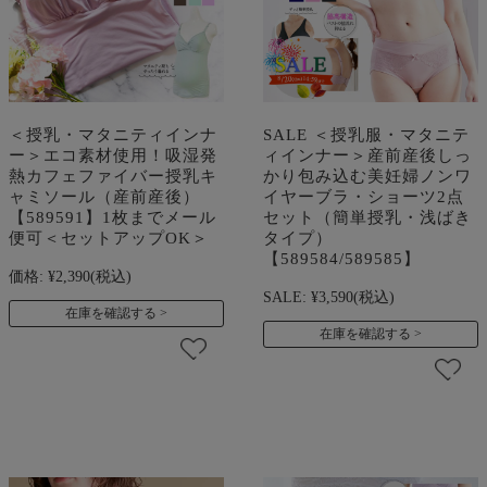
＜授乳・マタニティインナ
SALE ＜授乳服・マタニテ
ー＞エコ素材使用！吸湿発
ィインナー＞産前産後しっ
熱カフェファイバー授乳キ
かり包み込む美妊婦ノンワ
ャミソール（産前産後）
イヤーブラ・ショーツ2点
【589591】1枚までメール
セット（簡単授乳・浅ばき
便可＜セットアップOK＞
タイプ）
【589584/589585】
価格:
¥2,390
(税込)
SALE:
¥3,590
(税込)
在庫を確認する
在庫を確認する