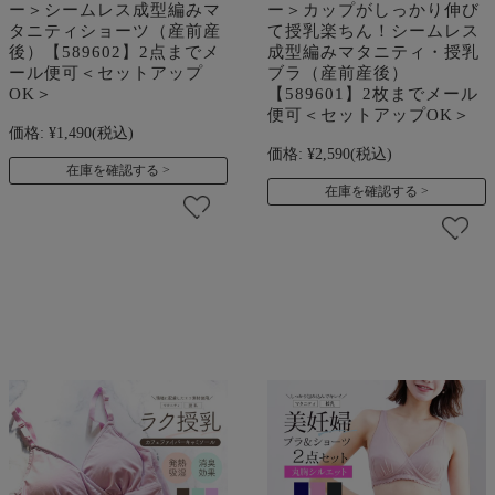
ー＞シームレス成型編みマ
ー＞カップがしっかり伸び
タニティショーツ（産前産
て授乳楽ちん！シームレス
後）【589602】2点までメ
成型編みマタニティ・授乳
ール便可＜セットアップ
ブラ（産前産後）
OK＞
【589601】2枚までメール
便可＜セットアップOK＞
価格:
¥1,490
(税込)
価格:
¥2,590
(税込)
在庫を確認する
在庫を確認する