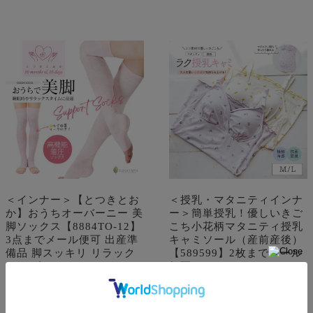
＜インナー＞【とつきとお
＜授乳・マタニティインナ
か】おうちオーバーニー 美
ー＞簡単授乳！優しいきご
脚ソックス【8884TO-12】
こち小花柄マタニティ授乳
3点までメール便可 出産準
キャミソール（産前産後）
備品 脚スッキリ リラック
【589599】2枚までメール
ス サポート
便可
価格:
¥2,728
(税込)
価格:
¥2,690
(税込)