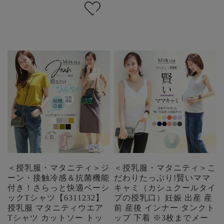
＜授乳服・マタニティ＞ジ
＜授乳服・マタニティ＞こ
ーン・接触冷感＆抗菌機能
だわりたっぷり!賢いママ
付き！さらっと快適ベーシ
キャミ（カシュクールタイ
ックTシャツ【6311232】
プの授乳口）妊娠 出産 産
授乳服 マタニティウエア
前 産後 インナー タンクト
Tシャツ カットソー トッ
ップ 下着 ※3枚までメー