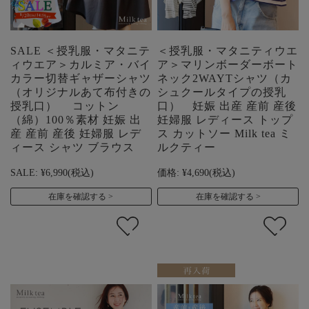
SALE ＜授乳服・マタニテ
＜授乳服・マタニティウエ
ィウエア＞カルミア・バイ
ア＞マリンボーダーボート
カラー切替ギャザーシャツ
ネック2WAYTシャツ（カ
（オリジナルあて布付きの
シュクールタイプの授乳
授乳口） コットン
口） 妊娠 出産 産前 産後
（綿）100％素材 妊娠 出
妊婦服 レディース トップ
産 産前 産後 妊婦服 レデ
ス カットソー Milk tea ミ
ィース シャツ ブラウス
ルクティー
SALE:
¥6,990
(税込)
価格:
¥4,690
(税込)
在庫を確認する
在庫を確認する