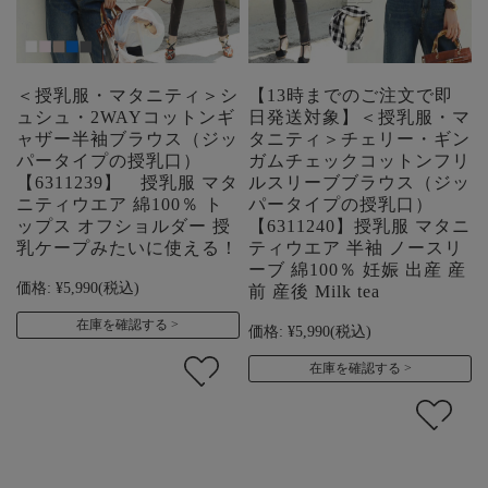
＜授乳服・マタニティ＞シ
【13時までのご注文で即
ュシュ・2WAYコットンギ
日発送対象】＜授乳服・マ
ャザー半袖ブラウス（ジッ
タニティ＞チェリー・ギン
パータイプの授乳口）
ガムチェックコットンフリ
【6311239】 授乳服 マタ
ルスリーブブラウス（ジッ
ニティウエア 綿100％ ト
パータイプの授乳口）
ップス オフショルダー 授
【6311240】授乳服 マタニ
乳ケープみたいに使える！
ティウエア 半袖 ノースリ
ーブ 綿100％ 妊娠 出産 産
価格:
¥5,990
(税込)
前 産後 Milk tea
在庫を確認する
価格:
¥5,990
(税込)
在庫を確認する