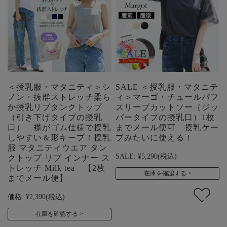
＜授乳服・マタニティ＞シ
SALE ＜授乳服・マタニテ
ノン・抜群ストレッチ柔ら
ィ＞マーゴ・チュールパフ
か授乳リブタンクトップ
スリーブカットソー（ジッ
（引き下げタイプの授乳
パータイプの授乳口）1枚
口） 襟がゴム仕様で授乳
までメール便可 授乳ケー
しやすい＆形キープ！授乳
プみたいに使える！
服 マタニティウエア タン
SALE:
¥5,290
(税込)
クトップ リブ インナー ス
トレッチ Milk tea 【2枚
在庫を確認する
までメール便】
価格:
¥2,390
(税込)
在庫を確認する