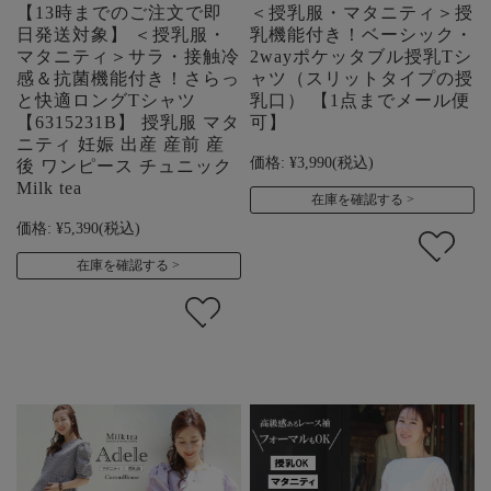
【13時までのご注文で即
＜授乳服・マタニティ＞授
日発送対象】 ＜授乳服・
乳機能付き！ベーシック・
マタニティ＞サラ・接触冷
2wayポケッタブル授乳Tシ
感＆抗菌機能付き！さらっ
ャツ（スリットタイプの授
と快適ロングTシャツ
乳口） 【1点までメール便
【6315231B】 授乳服 マタ
可】
ニティ 妊娠 出産 産前 産
価格:
¥3,990
(税込)
後 ワンピース チュニック
Milk tea
在庫を確認する
価格:
¥5,390
(税込)
在庫を確認する