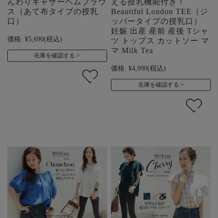
んわりギャザーヘムブラウ
える授乳機能付き！
ス（あて布タイプの授乳
Beautiful London TEE（ジ
口）
ッパータイプの授乳口）
妊娠 出産 産前 産後 Tシャ
価格:
¥5,690
(税込)
ツ トップス カットソー マ
マ Milk Tea
在庫を確認する
価格:
¥4,990
(税込)
在庫を確認する