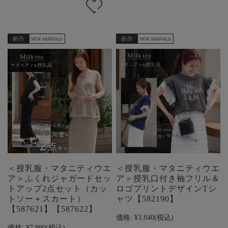
＜授乳服・マタニティウエ
＜授乳服・マタニティウエ
ア＞ふくれジャガードセッ
ア＞授乳口付き袖フリル＆
トアップ2点セット（カッ
ロゴプリントデザインTシ
トソー＋スカート）
ャツ【582190】
【587621】【587622】
価格:
¥3,840
(税込)
価格:
¥7,990
(税込)