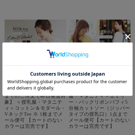
【SALE30％OFF】【13時
【SALE50％OFF】 ＜授乳
までのご注文で即日発送対
服・マタニティ＞エミリ
象】 ＜授乳服・マタニテ
ー・バックリボンパフィ5
ィ＞コットン＆モダール・
分袖カットソー（ジッパー
VネックTee ※ 1枚までメ
タイプの授乳口）1点まで
ール便可 【カートのない
メール便可【カートのない
カラーは完売です】
カラーは完売です】