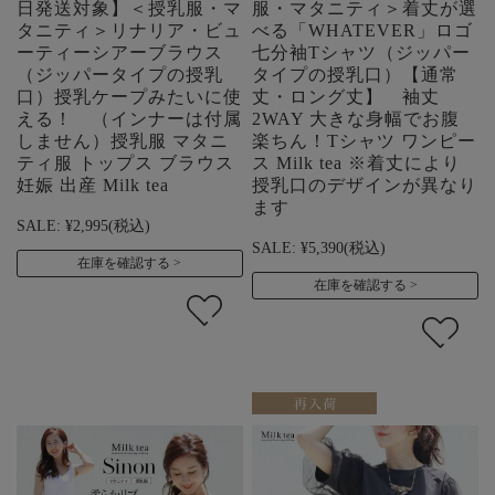
日発送対象】＜授乳服・マ
服・マタニティ＞着丈が選
タニティ＞リナリア・ビュ
べる「WHATEVER」ロゴ
ーティーシアーブラウス
七分袖Tシャツ（ジッパー
（ジッパータイプの授乳
タイプの授乳口）【通常
口）授乳ケープみたいに使
丈・ロング丈】 袖丈
える！ （インナーは付属
2WAY 大きな身幅でお腹
しません）授乳服 マタニ
楽ちん！Tシャツ ワンピー
ティ服 トップス ブラウス
ス Milk tea ※着丈により
妊娠 出産 Milk tea
授乳口のデザインが異なり
ます
SALE:
¥2,995
(税込)
SALE:
¥5,390
(税込)
在庫を確認する
在庫を確認する