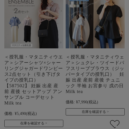
＜授乳服・マタニティウエ
＜授乳服・マタニティウェ
ア＞シアーシャツ×シャー
ア＞シュクレ・ツイードパ
リングジャガードワンピー
フスリーブブラウス（ジッ
ス2点セット（引き下げタ
パータイプの授乳口） 妊
イプの授乳口）
娠 出産 産前 産後 チュニ
【587502】 妊娠 出産 産
ック 半袖 お宮参り 戌の日
前 産後 セットアップ アン
Milk tea
サンブル コーデセット
価格:
¥7,990
(税込)
Milk tea
在庫を確認する
価格:
¥5,490
(税込)
在庫を確認する