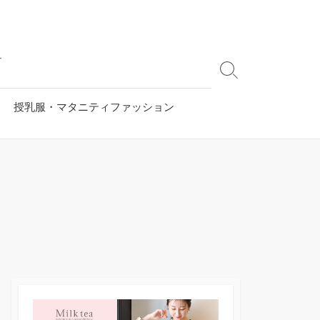
す
検
索
切
授乳服・マタニティファッション
り
替
え