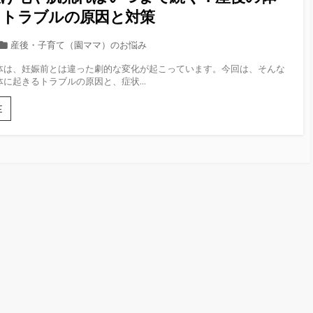
るトラブルの原因と対策
カ
産後・子育て（園ママ）のお悩み
テ
体は、妊娠前とは違った劇的な変化が起こっています。今回は、そんな
ゴ
に起きるトラブルの原因と、症状...
リ
ー
産
E
後
の
抜
け
毛
や
肌
荒
れ
は
い
つ
ま
で
続