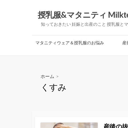
コ
ン
授乳服&マタニティ Milkt
テ
知っておきたい 妊娠と出産のこと 授乳服と
ン
ツ
へ
マタニティウェア＆授乳服のお悩み
産
ス
キ
ッ
プ
ホーム
>
くすみ
産後の