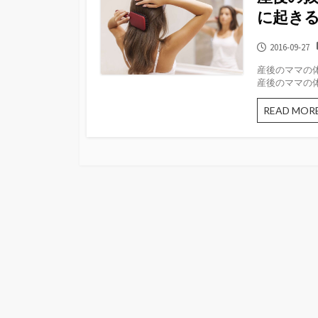
に起き
公
2016-09-27
開
産後のママの
日
産後のママの体
READ MOR