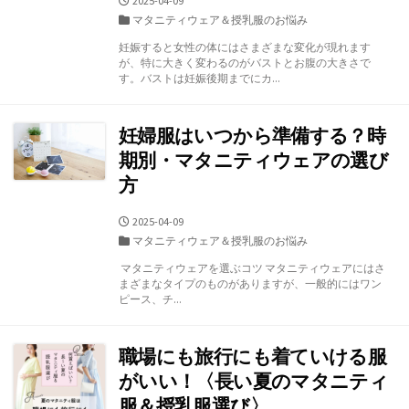
2025-04-09
開
カ
マタニティウェア＆授乳服のお悩み
日
テ
妊娠すると女性の体にはさまざまな変化が現れます
ゴ
が、特に大きく変わるのがバストとお腹の大きさで
リ
す。バストは妊娠後期までにカ...
ー
妊婦服はいつから準備する？時
期別・マタニティウェアの選び
方
公
2025-04-09
開
カ
マタニティウェア＆授乳服のお悩み
日
テ
マタニティウェアを選ぶコツ マタニティウェアにはさ
ゴ
まざまなタイプのものがありますが、一般的にはワン
リ
ピース、チ...
ー
職場にも旅行にも着ていける服
がいい！〈長い夏のマタニティ
服＆授乳服選び〉