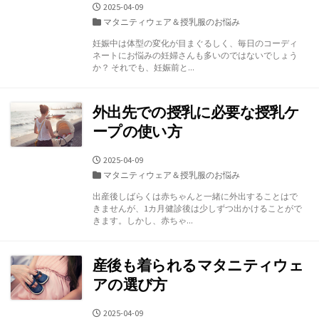
公
2025-04-09
開
カ
マタニティウェア＆授乳服のお悩み
日
テ
妊娠中は体型の変化が目まぐるしく、毎日のコーディ
ゴ
ネートにお悩みの妊婦さんも多いのではないでしょう
リ
か？ それでも、妊娠前と...
ー
外出先での授乳に必要な授乳ケ
ープの使い方
公
2025-04-09
開
カ
マタニティウェア＆授乳服のお悩み
日
テ
出産後しばらくは赤ちゃんと一緒に外出することはで
ゴ
きませんが、1カ月健診後は少しずつ出かけることがで
リ
きます。しかし、赤ちゃ...
ー
産後も着られるマタニティウェ
アの選び方
公
2025-04-09