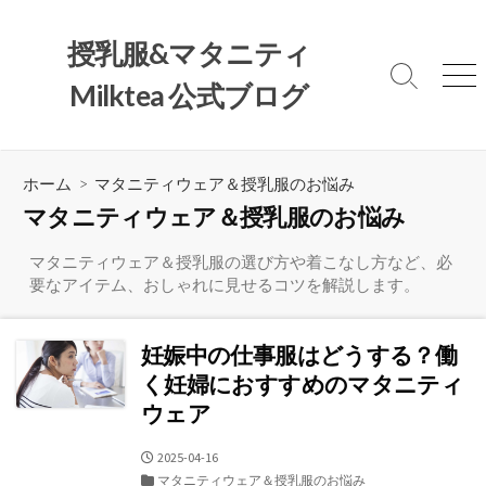
コ
ン
授乳服&マタニティ
テ
検
メ
Milktea 公式ブログ
ン
索
ニ
ツ
切
ュ
へ
り
ー
替
ス
ホーム
> マタニティウェア＆授乳服のお悩み
え
キ
マタニティウェア＆授乳服のお悩み
ッ
プ
マタニティウェア＆授乳服の選び方や着こなし方など、必
要なアイテム、おしゃれに見せるコツを解説します。
妊娠中の仕事服はどうする？働
く妊婦におすすめのマタニティ
ウェア
公
2025-04-16
開
カ
マタニティウェア＆授乳服のお悩み