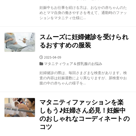
日
テ
妊娠中もお仕事を続ける方は、おなかの赤ちゃんのた
ゴ
めとママ自身の働きやすさを考えて、通勤時のファッ
リ
ションをマタニティ仕様に...
ー
スムーズに妊婦健診を受けられ
るおすすめの服装
公
2025-04-09
開
カ
マタニティウェア＆授乳服のお悩み
日
テ
妊婦健診の際は、毎回さまざまな検査があります。検
ゴ
査の内容は妊娠週数により異なりますが、尿検査やお
リ
腹の中の赤ちゃんの様子を...
ー
マタニティファッションを楽
しもう♪妊婦さん必見！妊娠中
のおしゃれなコーディネートの
コツ