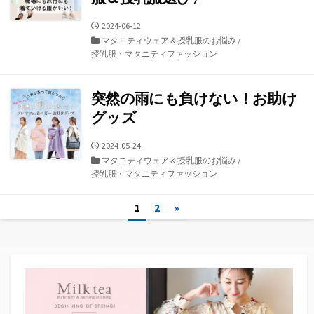
公
2024-06-12
開
カ
マタニティウェア＆授乳服のお悩み
/
日
テ
授乳服・マタニティファッション
ゴ
リ
ー
突然の雨にも負けない！お助け
グッズ
公
2024-05-24
開
カ
マタニティウェア＆授乳服のお悩み
/
日
テ
授乳服・マタニティファッション
ゴ
リ
投
1
2
»
ー
稿
の
ペ
ー