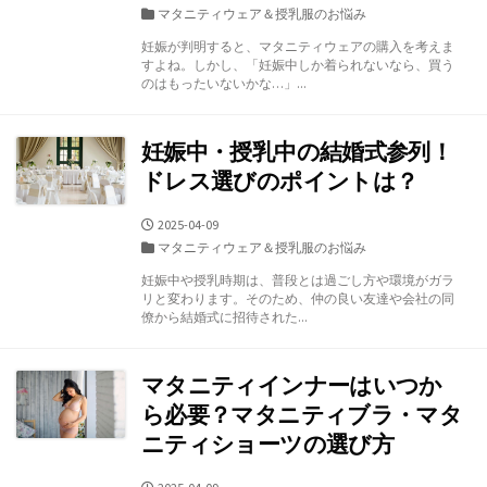
開
カ
マタニティウェア＆授乳服のお悩み
日
テ
妊娠が判明すると、マタニティウェアの購入を考えま
ゴ
すよね。しかし、「妊娠中しか着られないなら、買う
リ
のはもったいないかな…」...
ー
妊娠中・授乳中の結婚式参列！
ドレス選びのポイントは？
公
2025-04-09
開
カ
マタニティウェア＆授乳服のお悩み
日
テ
妊娠中や授乳時期は、普段とは過ごし方や環境がガラ
ゴ
リと変わります。そのため、仲の良い友達や会社の同
リ
僚から結婚式に招待された...
ー
マタニティインナーはいつか
ら必要？マタニティブラ・マタ
ニティショーツの選び方
公