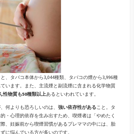
タバコ本体から3,044種類、タバコの煙から3,996種
れています。また、主流煙と副流煙に含まれる化学物質
ん性物質も50種類以上
あるといわれています。
が、何よりも恐ろしいのは、
強い依存性がある
こと。タ
体的・心理的依存を生み出すため、喫煙者は「やめたく
実際、妊娠前から喫煙習慣があるプレママの中には、胎
きずに悩んでいる方が多いのです。