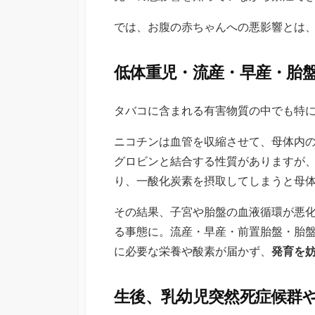
では、お腹の赤ちゃんへの悪影響とは
低体重児・流産・早産・胎
タバコに含まれる有害物質の中でも特
ニコチンは血管を収縮させて、母体内
グロビンと結合する性質がありますが
り、一酸化炭素を摂取してしまうと母
その結果、子宮や胎盤の血液循環が悪
る事態に。流産・早産・前置胎盤・胎
に必要な栄養や酸素が届かず、
発育を
生後、乳幼児突然死症候群