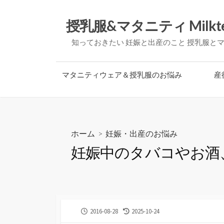
コ
ン
授乳服&マタニティ Milkt
テ
知っておきたい 妊娠と出産のこと 授乳服と
ン
ツ
へ
マタニティウェア＆授乳服のお悩み
産
ス
キ
ッ
プ
ホーム
>
妊娠・出産のお悩み
妊娠中のタバコやお酒
公
最
2016-08-28
2025-10-24
開
終