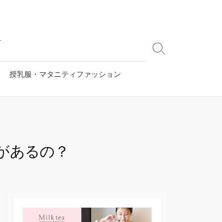
す
検
索
切
授乳服・マタニティファッション
り
替
え
があるの？