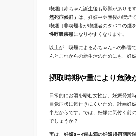
喫煙は赤ちゃん誕生後も影響がありま
然死症候群」
は、妊娠中や産後の喫煙
喫煙（非喫煙者が喫煙者のタバコの煙
性呼吸疾患
になりやすくなります。
以上が、喫煙による赤ちゃんへの弊害
んとこれからの新生活のためにも、妊
摂取時期や量により危険
日常的にお酒を嗜む女性は、妊娠発覚
自覚症状に気付きにくいため、計画妊
半だからです。では、妊娠に気付く前
でしょうか？
実は、
妊娠0～4週未満の妊娠超初期段