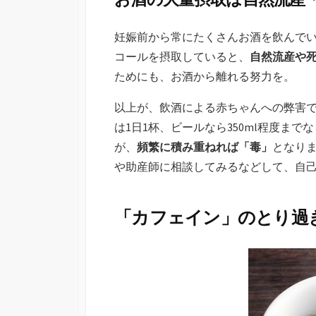
妊娠前から常にたくさんお酒を飲んで
コールを摂取していると、
自然流産や
ためにも、お酒から離れる努力を。
以上が、飲酒による赤ちゃんへの弊害
は1日1杯、ビールなら350ml程度ま
が、
頻繁に積み重ねれば「毒」
となり
や助産師に相談してみるなどして、自
「カフェイン」のとり過