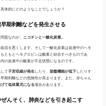
、具体的にどのようなことでしょうか？
盤早期剥離などを発生させる
に問題なのが、
ニコチンと一酸化炭素。
の血流を悪くします。そして一酸化炭素は血液中のヘモ
、もともとヘモグロビンは酸素と結合すべきものであ
体内の血液中の酸素が不足状態になるのです。
化して
子宮収縮が発生
したり、
胎盤機能が低下
したりす
盤早期剥離などの危険性が高まります。また、赤ちゃん
妨げて低体重児になる
場合があります。
やぜんそく、肺炎などを引き起こす