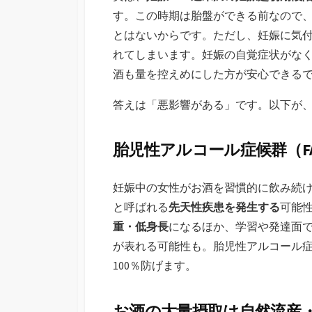
す。この時期は胎盤ができる前なので
とはないからです。ただし、妊娠に気
れてしまいます。妊娠の自覚症状がな
酒も量を控えめにした方が安心できる
答えは「悪影響がある」です。以下が
胎児性アルコール症候群（F
妊娠中の女性がお酒を習慣的に飲み続
と呼ばれる
先天性疾患を発生する
可能
重・低身長
になるほか、学習や発達面
が表れる可能性も。胎児性アルコール
100％防げます。
お酒の大量摂取は自然流産