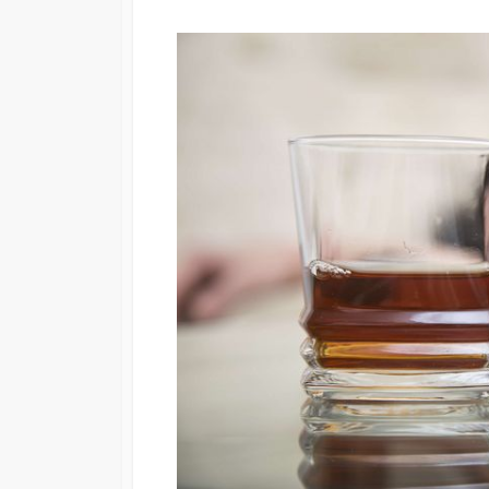
日
更
新
日