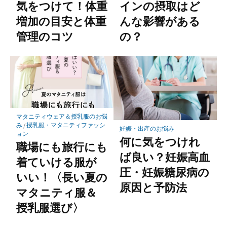
気をつけて！体重
インの摂取はど
増加の目安と体重
んな影響がある
管理のコツ
の？
マタニティウェア＆授乳服のお悩
み
/
授乳服・マタニティファッシ
妊娠・出産のお悩み
ョン
何に気をつけれ
職場にも旅行にも
ば良い？妊娠高血
着ていける服が
圧・妊娠糖尿病の
いい！〈長い夏の
原因と予防法
マタニティ服＆
授乳服選び〉