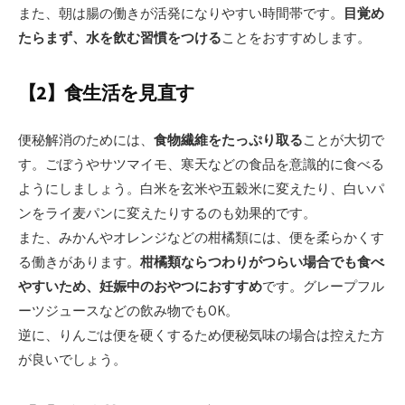
また、朝は腸の働きが活発になりやすい時間帯です。
目覚め
たらまず、水を飲む習慣をつける
ことをおすすめします。
【2】食生活を見直す
便秘解消のためには、
食物繊維をたっぷり取る
ことが大切で
す。ごぼうやサツマイモ、寒天などの食品を意識的に食べる
ようにしましょう。白米を玄米や五穀米に変えたり、白いパ
ンをライ麦パンに変えたりするのも効果的です。
また、みかんやオレンジなどの柑橘類には、便を柔らかくす
る働きがあります。
柑橘類ならつわりがつらい場合でも食べ
やすいため、妊娠中のおやつにおすすめ
です。グレープフル
ーツジュースなどの飲み物でもOK。
逆に、りんごは便を硬くするため便秘気味の場合は控えた方
が良いでしょう。