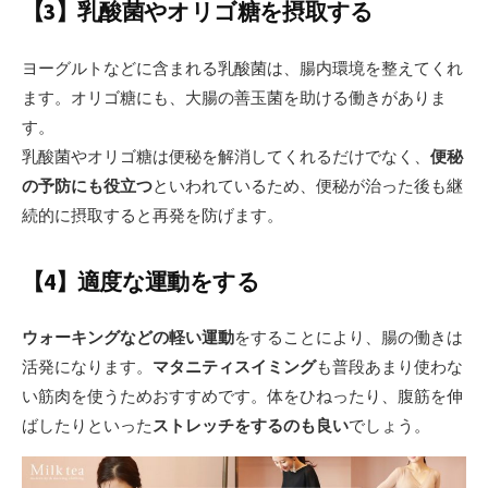
【3】乳酸菌やオリゴ糖を摂取する
ヨーグルトなどに含まれる乳酸菌は、腸内環境を整えてくれ
ます。オリゴ糖にも、大腸の善玉菌を助ける働きがありま
す。
乳酸菌やオリゴ糖は便秘を解消してくれるだけでなく、
便秘
の予防にも役立つ
といわれているため、便秘が治った後も継
続的に摂取すると再発を防げます。
【4】適度な運動をする
ウォーキングなどの軽い運動
をすることにより、腸の働きは
活発になります。
マタニティスイミング
も普段あまり使わな
い筋肉を使うためおすすめです。体をひねったり、腹筋を伸
ばしたりといった
ストレッチをするのも良い
でしょう。