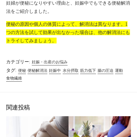
妊婦が便秘になりやすい理由と、妊娠中でもできる便秘解消
法をご紹介しました。
便秘の原因や個人の体質によって、解消法は異なります。1
つの方法を試して効果が出なかった場合は、他の解消法にも
トライしてみましょう。
カテゴリー:
妊娠・出産のお悩み
タグ:
便秘
便秘解消法
妊娠中
水分摂取
筋力低下
腸の圧迫
運動
食物繊維
関連投稿