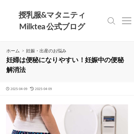
コ
ン
授乳服&マタニティ
テ
検
メ
Milktea 公式ブログ
ン
索
ニ
ツ
切
ュ
へ
り
ー
替
ス
ホーム
>
妊娠・出産のお悩み
え
キ
妊婦は便秘になりやすい！妊娠中の便秘
ッ
解消法
プ
公
最
2025-04-09
2025-04-09
開
終
日
更
新
日