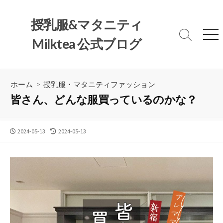
コ
ン
授乳服&マタニティ
テ
検
メ
Milktea 公式ブログ
ン
索
ニ
ツ
切
ュ
へ
り
ー
替
ス
ホーム
>
授乳服・マタニティファッション
え
キ
皆さん、どんな服買っているのかな？
ッ
プ
公
最
2024-05-13
2024-05-13
開
終
日
更
新
日