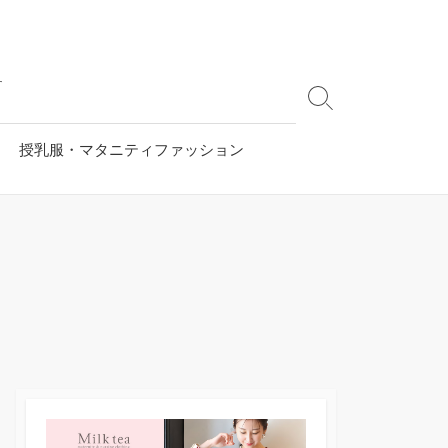
す
検
索
切
授乳服・マタニティファッション
り
替
え