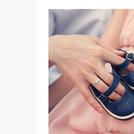
日
更
新
日