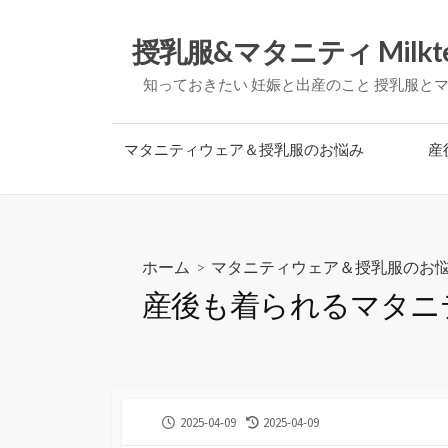
コ
ン
授乳服&マタニティ Milkt
テ
知っておきたい 妊娠と出産のこと 授乳服と
ン
ツ
へ
マタニティウェア＆授乳服のお悩み
産
ス
キ
ッ
プ
ホーム
>
マタニティウェア＆授乳服のお
産後も着られるマタニ
公
最
2025-04-09
2025-04-09
開
終