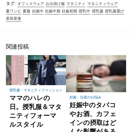
タグ:
オフィスウェア
お出掛け服
マタニティ
マタニティウェア
夏ワンピ
夏服
妊娠中
妊娠中期
妊娠初期
授乳中
授乳服
授乳服選び
産前産後
関連投稿
授乳服・マタニティファッション
ママのハレの
妊娠・出産のお悩み
妊娠中のタバコ
日。授乳服＆マタ
やお酒、カフェ
ニティフォーマ
インの摂取はど
ルスタイル
んな影響がある