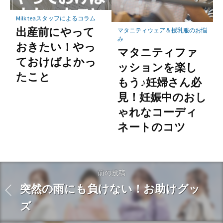
Milk teaスタッフによるコラム
出産前にやって
マタニティウェア＆授乳服のお悩
み
おきたい！やっ
マタニティファ
ておけばよかっ
ッションを楽し
たこと
もう♪妊婦さん必
見！妊娠中のおし
ゃれなコーディ
ネートのコツ
前の投稿
突然の雨にも負けない！お助けグッ
ズ