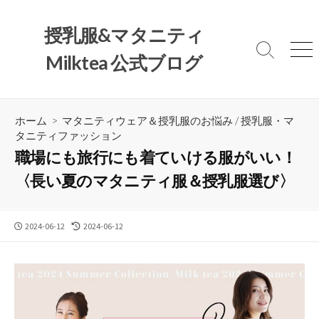
コ
ン
授乳服&マタニティ
テ
検
メ
Milktea 公式ブログ
ン
索
ニ
ツ
切
ュ
へ
り
ー
替
ス
ホーム
>
マタニティウェア＆授乳服のお悩み
/
授乳服・マ
え
キ
タニティファッション
ッ
職場にも旅行にも着ていける服がいい！
プ
〈長い夏のマタニティ服＆授乳服選び〉
公
最
2024-06-12
2024-06-12
開
終
日
更
新
日