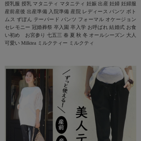
授乳服 授乳 マタニティ マタニティ 妊娠 出産 妊婦 妊婦服
産前産後 出産準備 入院準備 産院 レディース パンツ ボト
ムス ずぼん テーパード パンツ フォーマル オケージョン
セレモニー 冠婚葬祭 卒入園 卒入学 お呼ばれ 結婚式 お食
い初め お宮参り 七五三 春 夏 秋 冬 オールシーズン 大人
可愛い Milktea ミルクティー ミルクティ