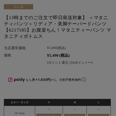
【13時までのご注文で即日発送対象】 ＜マタニ
ティパンツ＞リディア・美脚テーパードパンツ
【6217185】お腹楽ちん！マタニティーパンツ マ
タニティボトムス
当店通常価格:
¥5,490
(税込)
¥5,490
(税込)
価格:
[ポイント還元 164ポイント〜]
なら
月々1,830円
から。分割手数料無料
カラー / サイズ
P
M
L
×
×
×
ベージュ