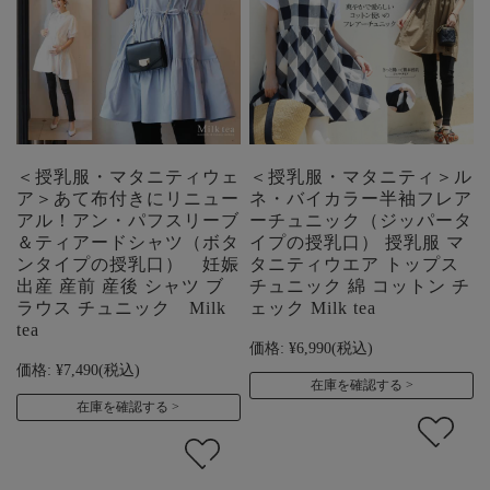
＜授乳服・マタニティウェ
＜授乳服・マタニティ＞ル
ア＞あて布付きにリニュー
ネ・バイカラー半袖フレア
アル！アン・パフスリーブ
ーチュニック（ジッパータ
＆ティアードシャツ（ボタ
イプの授乳口） 授乳服 マ
ンタイプの授乳口） 妊娠
タニティウエア トップス
出産 産前 産後 シャツ ブ
チュニック 綿 コットン チ
ラウス チュニック Milk
ェック Milk tea
tea
価格:
¥6,990
(税込)
価格:
¥7,490
(税込)
在庫を確認する
在庫を確認する