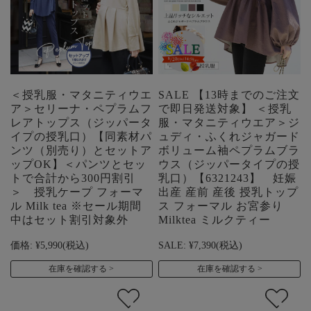
＜授乳服・マタニティウエ
SALE 【13時までのご注文
ア＞セリーナ・ペプラムフ
で即日発送対象】 ＜授乳
レアトップス（ジッパータ
服・マタニティウエア＞ジ
イプの授乳口）【同素材パ
ュディ・ふくれジャガード
ンツ（別売り）とセットア
ボリューム袖ペプラムブラ
ップOK】＜パンツとセッ
ウス（ジッパータイプの授
トで合計から300円割引
乳口）【6321243】 妊娠
＞ 授乳ケープ フォーマ
出産 産前 産後 授乳トップ
ル Milk tea ※セール期間
ス フォーマル お宮参り
中はセット割引対象外
Milktea ミルクティー
価格:
¥5,990
(税込)
SALE:
¥7,390
(税込)
在庫を確認する
在庫を確認する