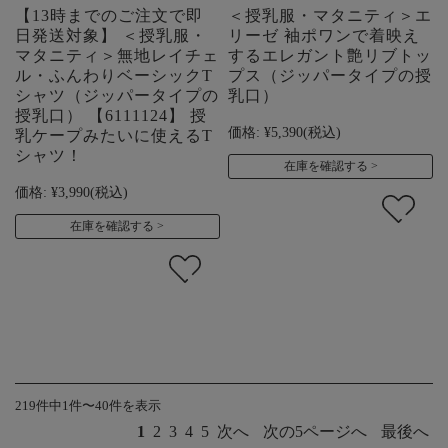
【13時までのご注文で即
＜授乳服・マタニティ＞エ
日発送対象】 ＜授乳服・
リーゼ 袖ポワンで着映え
マタニティ＞無地レイチェ
するエレガント艶リブトッ
ル・ふんわりベーシックT
プス（ジッパータイプの授
シャツ（ジッパータイプの
乳口）
授乳口） 【6111124】 授
価格:
¥5,390
(税込)
乳ケープみたいに使えるT
シャツ！
在庫を確認する
価格:
¥3,990
(税込)
在庫を確認する
219件中1件〜40件を表示
1
2
3
4
5
次へ
次の5ページへ
最後へ