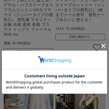
乳ケープみたいに使える！
ィ＞マーゴ・チュールパフ
アデル・パフスリーブ＆ペ
スリーブカットソー（ジッ
プラムコットン100％ブラ
パータイプの授乳口）1枚
ウス（ジッパータイプの授
までメール便可 授乳ケー
乳口） 授乳服 マタニティ
プみたいに使える！
妊娠 出産 産前 産後 ブラ
SALE:
¥5,290
(税込)
ウス トップス フォーマル
Milk tea
在庫を確認する
価格:
¥6,990
(税込)
在庫を確認する