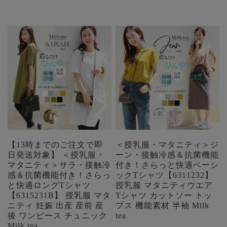
【13時までのご注文で即
＜授乳服・マタニティ＞ジ
日発送対象】 ＜授乳服・
ーン・接触冷感＆抗菌機能
マタニティ＞サラ・接触冷
付き！さらっと快適ベーシ
感＆抗菌機能付き！さらっ
ックTシャツ【6311232】
と快適ロングTシャツ
授乳服 マタニティウエア
【6315231B】 授乳服 マタ
Tシャツ カットソー トッ
ニティ 妊娠 出産 産前 産
プス 機能素材 半袖 Milk
後 ワンピース チュニック
tea
Milk tea