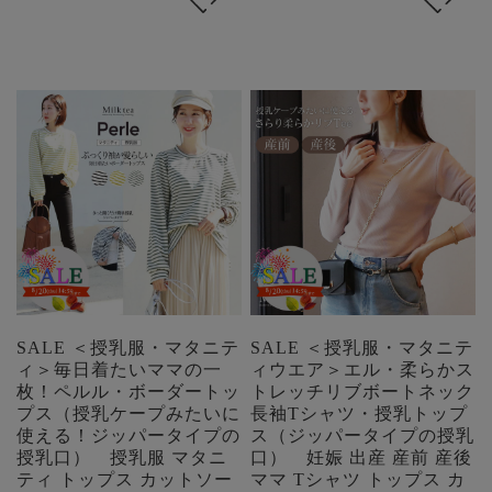
SALE ＜授乳服・マタニテ
SALE ＜授乳服・マタニテ
ィ＞毎日着たいママの一
ィウエア＞エル・柔らかス
枚！ペルル・ボーダートッ
トレッチリブボートネック
プス（授乳ケープみたいに
長袖Tシャツ・授乳トップ
使える！ジッパータイプの
ス（ジッパータイプの授乳
授乳口） 授乳服 マタニ
口） 妊娠 出産 産前 産後
ティ トップス カットソー
ママ Tシャツ トップス カ