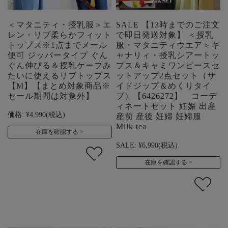
＜マタニティ・授乳服＞エ
SALE 【13時までのご注文
レン・リブ柔らかフィット
で即日発送対象】 ＜授乳
トップス※1点までメール
服・マタニティウエア＞キ
便可 ジッパータイプ ぐん
ャナリィ・授乳シアートッ
ぐん伸びる＆授乳ケープみ
プス＆キャミワンピースセ
たいに使えるリブトップス
ットアップ2点セット（サ
【M】【まとめ対象商品※
イドジップ＆めくりタイ
セール期間は対象外】
プ）【6426272】 コーデ
ィネートセット 妊娠 出産
価格:
¥4,990
(税込)
産前 産後 妊婦 妊婦服
Milk tea
在庫を確認する
SALE:
¥6,990
(税込)
在庫を確認する