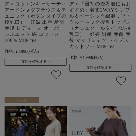
ア＞コットンギャザーティ
ア＞「最初の授乳服にもお
アードシャツブラウス＆チ
すすめ」着丈2WAYシンプ
ュニック（ボタンタイプの
ル＆ベーシック綿混リブ・
授乳口） 妊娠 出産 産前
クルーネック授乳トップス
産後 レディース オーバー
（カシュクールタイプの授
シルエット 綿 コットン
乳口） 妊娠 出産 産前 産
100% Milk tea
後 ママ Tシャツ トップス
カットソー Milk tea
価格:
¥8,990
(税込)
価格:
¥4,990
(税込)
在庫を確認する
在庫を確認する