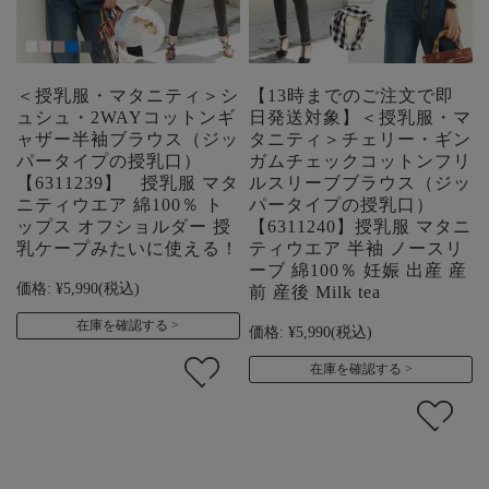
＜授乳服・マタニティ＞シ
【13時までのご注文で即
ュシュ・2WAYコットンギ
日発送対象】＜授乳服・マ
ャザー半袖ブラウス（ジッ
タニティ＞チェリー・ギン
パータイプの授乳口）
ガムチェックコットンフリ
【6311239】 授乳服 マタ
ルスリーブブラウス（ジッ
ニティウエア 綿100％ ト
パータイプの授乳口）
ップス オフショルダー 授
【6311240】授乳服 マタニ
乳ケープみたいに使える！
ティウエア 半袖 ノースリ
ーブ 綿100％ 妊娠 出産 産
価格:
¥5,990
(税込)
前 産後 Milk tea
在庫を確認する
価格:
¥5,990
(税込)
在庫を確認する