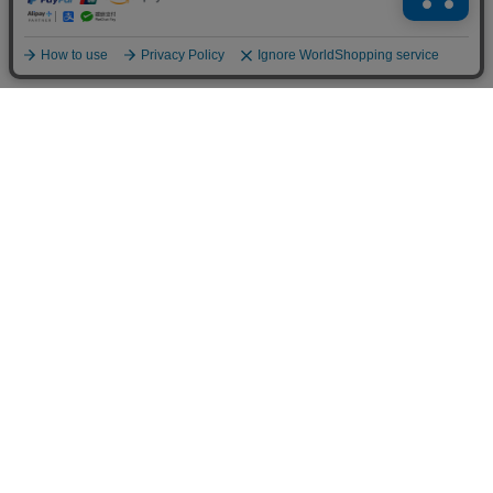
お買い物ガイド
マイページ
新着アイテム
再入荷アイテム
ランキング
ホーム
ミルクティーについて
お知らせ
コラム
スタッフブログ
Giftについて
Milk teaメンバーズクラブについて