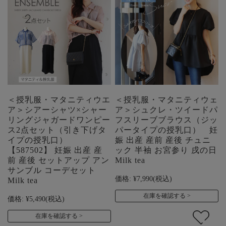
＜授乳服・マタニティウエ
＜授乳服・マタニティウェ
ア＞シアーシャツ×シャー
ア＞シュクレ・ツイードパ
リングジャガードワンピー
フスリーブブラウス（ジッ
ス2点セット（引き下げタ
パータイプの授乳口） 妊
イプの授乳口）
娠 出産 産前 産後 チュニ
【587502】 妊娠 出産 産
ック 半袖 お宮参り 戌の日
前 産後 セットアップ アン
Milk tea
サンブル コーデセット
価格:
¥7,990
(税込)
Milk tea
在庫を確認する
価格:
¥5,490
(税込)
在庫を確認する