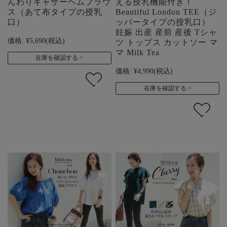
んわりギャザーヘムブラウ
える授乳機能付き！
ス（あて布タイプの授乳
Beautiful London TEE（ジ
口）
ッパータイプの授乳口）
妊娠 出産 産前 産後 Tシャ
価格:
¥5,690
(税込)
ツ トップス カットソー マ
マ Milk Tea
在庫を確認する
価格:
¥4,990
(税込)
在庫を確認する