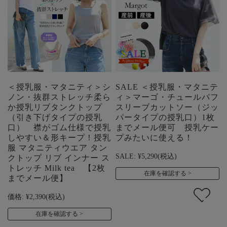
＜授乳服・マタニティ＞シ
SALE ＜授乳服・マタニテ
ノン・抜群ストレッチ柔ら
ィ＞マーゴ・チュールパフ
か授乳リブタンクトップ
スリーブカットソー（ジッ
（引き下げタイプの授乳
パータイプの授乳口）1枚
口） 襟がゴム仕様で授乳
までメール便可 授乳ケー
しやすい＆形キープ！授乳
プみたいに使える！
服 マタニティウエア タン
SALE:
¥5,290
(税込)
クトップ リブ インナー ス
トレッチ Milk tea 【2枚
在庫を確認する
までメール便】
価格:
¥2,390
(税込)
在庫を確認する