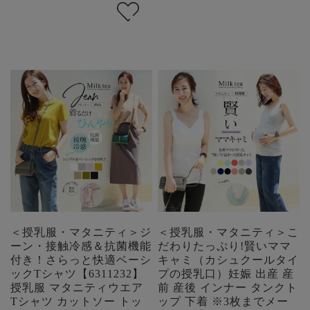
＜授乳服・マタニティ＞ジ
＜授乳服・マタニティ＞こ
ーン・接触冷感＆抗菌機能
だわりたっぷり!賢いママ
付き！さらっと快適ベーシ
キャミ（カシュクールタイ
ックTシャツ【6311232】
プの授乳口）妊娠 出産 産
授乳服 マタニティウエア
前 産後 インナー タンクト
Tシャツ カットソー トッ
ップ 下着 ※3枚までメー