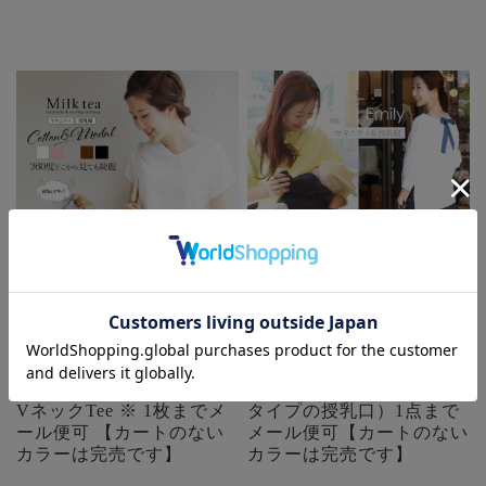
【SALE30％OFF】【13時
【SALE50％OFF】 ＜授乳
までのご注文で即日発送対
服・マタニティ＞エミリ
象】 ＜授乳服・マタニテ
ー・バックリボンパフィ5
ィ＞コットン＆モダール・
分袖カットソー（ジッパー
VネックTee ※ 1枚までメ
タイプの授乳口）1点まで
ール便可 【カートのない
メール便可【カートのない
カラーは完売です】
カラーは完売です】