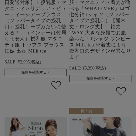
日発送対象】＜授乳服・マ
服・マタニティ＞着丈が選
タニティ＞リナリア・ビュ
べる「WHATEVER」ロゴ
ーティーシアーブラウス
七分袖Tシャツ（ジッパー
（ジッパータイプの授乳
タイプの授乳口）【通常
口）授乳ケープみたいに使
丈・ロング丈】 袖丈
える！ （インナーは付属
2WAY 大きな身幅でお腹
しません）授乳服 マタニ
楽ちん！Tシャツ ワンピー
ティ服 トップス ブラウス
ス Milk tea ※着丈により
妊娠 出産 Milk tea
授乳口のデザインが異なり
ます
SALE:
¥2,995
(税込)
SALE:
¥5,390
(税込)
在庫を確認する
在庫を確認する