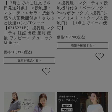
【13時までのご注文で即
＜授乳服・マタニティ＞授
日発送対象】 ＜授乳服・
乳機能付き！ベーシック・
マタニティ＞サラ・接触冷
2wayポケッタブル授乳Tシ
感＆抗菌機能付き！さらっ
ャツ（スリットタイプの授
と快適ロングTシャツ
乳口） 【1点までメール便
【6315231B】 授乳服 マタ
可】
ニティ 妊娠 出産 産前 産
価格:
¥3,990
(税込)
後 ワンピース チュニック
Milk tea
在庫を確認する
価格:
¥5,390
(税込)
在庫を確認する