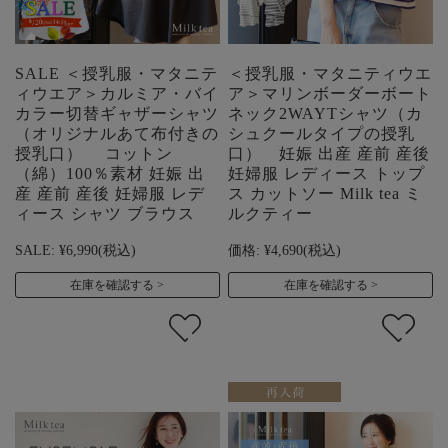
SALE ＜授乳服・マタニテ
＜授乳服・マタニティウエ
ィウエア＞カルミア・バイ
ア＞マリンボーダーボート
カラー切替ギャザーシャツ
ネック2WAYTシャツ（カ
（オリジナルあて布付きの
シュクールタイプの授乳
授乳口） コットン
口） 妊娠 出産 産前 産後
（綿）100％素材 妊娠 出
妊婦服 レディース トップ
産 産前 産後 妊婦服 レデ
ス カットソー Milk tea ミ
ィース シャツ ブラウス
ルクティー
SALE:
¥6,990
(税込)
価格:
¥4,690
(税込)
在庫を確認する
在庫を確認する