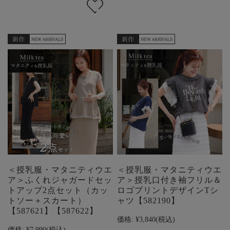
＜授乳服・マタニティウエ
＜授乳服・マタニティウエ
ア＞ふくれジャガードセッ
ア＞授乳口付き袖フリル＆
トアップ2点セット（カッ
ロゴプリントデザインTシ
トソー＋スカート）
ャツ【582190】
【587621】【587622】
価格:
¥3,840
(税込)
価格:
¥7,990
(税込)