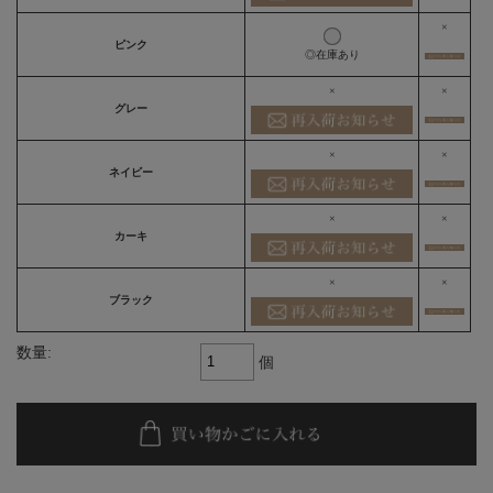
×
ピンク
◎在庫あり
×
×
グレー
×
×
ネイビー
×
×
カーキ
×
×
ブラック
数量:
個