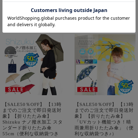
【SALE50％OFF】 【13時
【SALE50％OFF】 【13時
までのご注文で即日発送対
までのご注文で即日発送対
象】【折りたたみ傘】
象】 【折りたたみ傘】
Shizuku ナノ撥水加工 スタ
「UVカット機能つき！晴
ンダード折りたたみ傘
雨兼用折りたたみ傘」（便
55cm（便利な収納袋つき
利な収納袋つき♪）