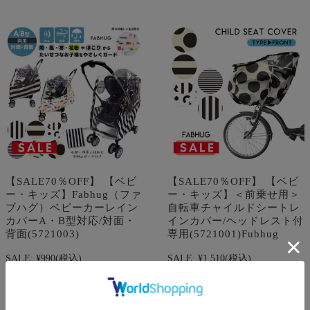
【SALE70％OFF】 【ベビ
【SALE70％OFF】 【ベビ
ー・キッズ】Fabhug（ファ
ー・キッズ】＜前乗せ用＞
ブハグ）ベビーカーレイン
自転車チャイルドシートレ
カバーA・B型対応/対面・
インカバー/ヘッドレスト付
背面(5721003)
専用(5721001)Fubhug
SALE:
¥990
(税込)
SALE:
¥1,510
(税込)
在庫を確認する
在庫を確認する