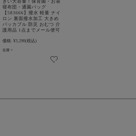
きい大容量！保育園・お昼
寝布団・通園バッグ
【583666】撥水 軽量 ナイ
ロン 裏面撥水加工 大きめ
パッカブル 防災 おむつ 介
護用品 1点までメール便可
価格:
¥3,290
(税込)
在庫 ×