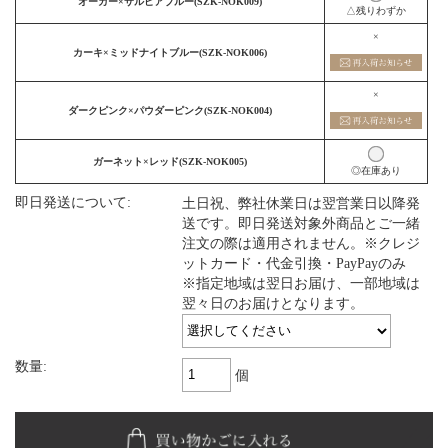
オーカー×サルビアブルー(SZK-NOK009)
△残りわずか
×
カーキ×ミッドナイトブルー(SZK-NOK006)
×
ダークピンク×パウダーピンク(SZK-NOK004)
ガーネット×レッド(SZK-NOK005)
◎在庫あり
即日発送について:
土日祝、弊社休業日は翌営業日以降発
送です。即日発送対象外商品とご一緒
注文の際は適用されません。※クレジ
ットカード・代金引換・PayPayのみ
※指定地域は翌日お届け、一部地域は
翌々日のお届けとなります。
数量:
個