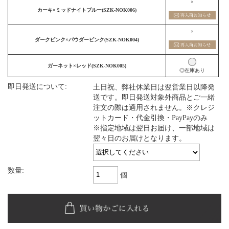
×
カーキ×ミッドナイトブルー(SZK-NOK006)
×
ダークピンク×パウダーピンク(SZK-NOK004)
ガーネット×レッド(SZK-NOK005)
◎在庫あり
即日発送について:
土日祝、弊社休業日は翌営業日以降発
送です。即日発送対象外商品とご一緒
注文の際は適用されません。※クレジ
ットカード・代金引換・PayPayのみ
※指定地域は翌日お届け、一部地域は
翌々日のお届けとなります。
数量:
個