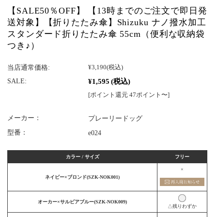
【SALE50％OFF】 【13時までのご注文で即日発
送対象】【折りたたみ傘】Shizuku ナノ撥水加工
スタンダード折りたたみ傘 55cm（便利な収納袋
つき♪）
当店通常価格:
¥3,190
(税込)
¥1,595
(税込)
SALE:
[ポイント還元 47ポイント〜]
メーカー：
プレーリードッグ
型番：
e024
カラー / サイズ
フリー
×
ネイビー×ブロンド(SZK-NOK001)
オーカー×サルビアブルー(SZK-NOK009)
△残りわずか