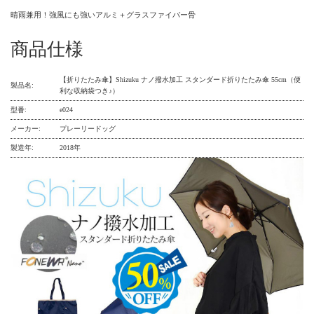
晴雨兼用！強風にも強いアルミ＋グラスファイバー骨
商品仕様
【折りたたみ傘】Shizuku ナノ撥水加工 スタンダード折りたたみ傘 55cm（便
製品名:
利な収納袋つき♪）
型番:
e024
メーカー:
プレーリードッグ
製造年:
2018年