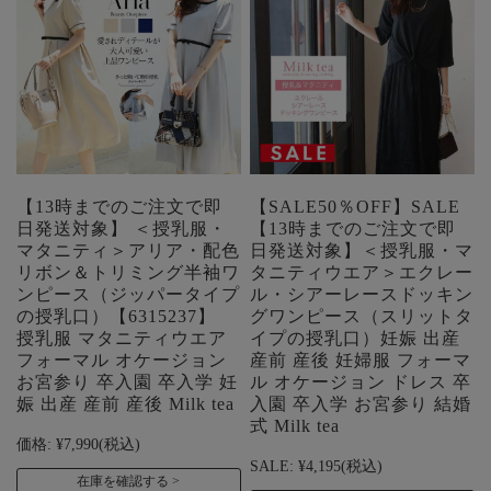
【13時までのご注文で即
【SALE50％OFF】SALE
日発送対象】 ＜授乳服・
【13時までのご注文で即
マタニティ＞アリア・配色
日発送対象】＜授乳服・マ
リボン＆トリミング半袖ワ
タニティウエア＞エクレー
ンピース（ジッパータイプ
ル・シアーレースドッキン
の授乳口）【6315237】
グワンピース（スリットタ
授乳服 マタニティウエア
イプの授乳口）妊娠 出産
フォーマル オケージョン
産前 産後 妊婦服 フォーマ
お宮参り 卒入園 卒入学 妊
ル オケージョン ドレス 卒
娠 出産 産前 産後 Milk tea
入園 卒入学 お宮参り 結婚
式 Milk tea
価格:
¥7,990
(税込)
SALE:
¥4,195
(税込)
在庫を確認する