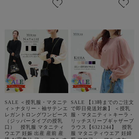
SALE ＜授乳服・マタニテ
SALE 【13時までのご注文
ィ＞ナタリー・袖サテンエ
で即日発送対象】 ＜授乳
レガントロングワンピース
服・マタニティ＞キーラ・
（ジッパータイプの授乳
リッチスリーブギャザーブ
口） 授乳服 マタニティ
ラウス【6321244】 授乳
ウエア 妊娠 出産 産前 産
服 マタニティウエア 妊婦