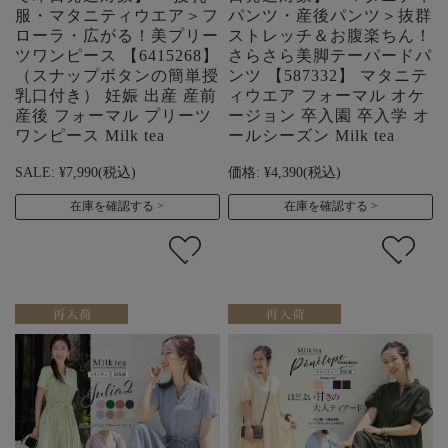
服・マタニティウエア＞フ
パンツ・産後パンツ＞抜群
ローラ・広がる！美プリー
ストレッチ＆お腹楽ちん！
ツワンピース 【6415268】
さらさら美脚テーパードパ
（スナップボタンの簡単授
ンツ 【587332】 マタニテ
乳口付き） 妊娠 出産 産前
ィウエア フォーマル オケ
産後 フォーマル プリーツ
ージョン 卒入園 卒入学 オ
ワンピース Milk tea
ールシーズン Milk tea
SALE:
¥7,990
(税込)
価格:
¥4,390
(税込)
在庫を確認する
在庫を確認する