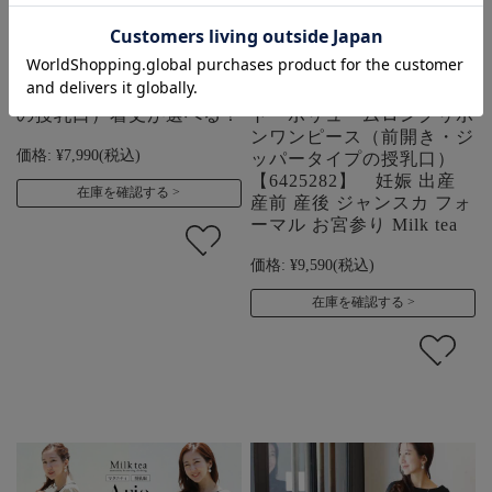
＜授乳服・マタニティ＞カ
【13時までのご注文で即
レン・ビューティ2wayワ
日発送対象】 ＜授乳服・
ンピース（ジッパータイプ
マタニティウエア＞コメッ
の授乳口）着丈が選べる！
ト・ボリュームロングリボ
ンワンピース（前開き・ジ
価格:
¥7,990
(税込)
ッパータイプの授乳口）
【6425282】 妊娠 出産
在庫を確認する
産前 産後 ジャンスカ フォ
ーマル お宮参り Milk tea
価格:
¥9,590
(税込)
在庫を確認する