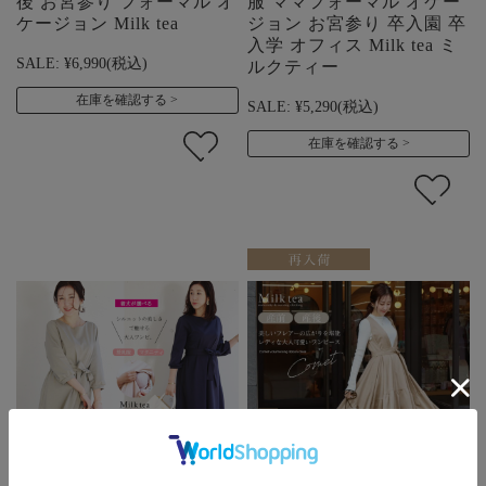
後 お宮参り フォーマル オ
服 ママフォーマル オケー
ケージョン Milk tea
ジョン お宮参り 卒入園 卒
入学 オフィス Milk tea ミ
SALE:
¥6,990
(税込)
ルクティー
在庫を確認する
SALE:
¥5,290
(税込)
在庫を確認する