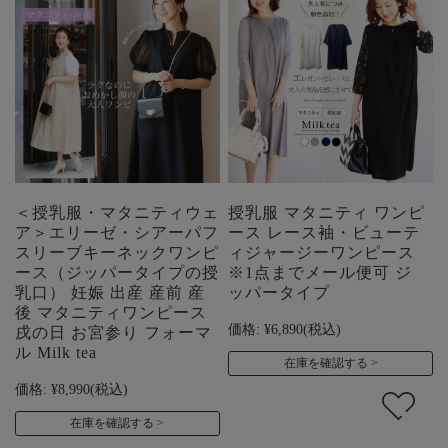
＜授乳服・マタニティウェ
授乳服 マタニティ ワンピ
ア＞エリーゼ・シアーパフ
ース レース袖・ビューテ
スリーブキーネックワンピ
ィジャージーワンピース
ース（ジッパータイプの授
※1点までメール便可 ジ
乳口） 妊娠 出産 産前 産
ッパータイプ
後 マタニティワンピース
価格:
¥6,890
(税込)
戌の日 お宮参り フォーマ
ル Milk tea
在庫を確認する
価格:
¥8,990
(税込)
在庫を確認する