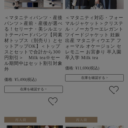
＜マタニティパンツ・産後
＜マタニティ対応・フォー
パンツ＞産前・産後が選べ
マルジャケット＞クリステ
る！セリーナ・美シルエッ
ル・ノーカラーエレガント
トテーパードパンツ【同素
ツイードジャケット 妊娠
材トップス（別売り）とセ
出産 マタニティウエア フ
ットアップOK】＜トップ
ォーマル オケージョン セ
スとセットで合計から300
レモニー お宮参り 卒入園
円割引＞ Milk tea※セー
卒入学 Milk tea
ル期間中はセット割引対象
価格:
¥11,690
(税込)
外
在庫を確認する
価格:
¥5,490
(税込)
在庫を確認する