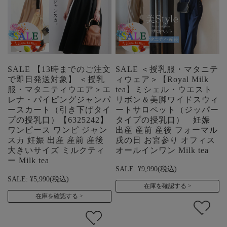
SALE 【13時までのご注文
SALE ＜授乳服・マタニテ
で即日発送対象】 ＜授乳
ィウェア＞【Royal Milk
服・マタニティウエア＞エ
tea】ミシェル・ウエスト
レナ・パイピングジャンパ
リボン＆美脚ワイドスウィ
ースカート（引き下げタイ
ートサロペット（ジッパー
プの授乳口）【6325242】
タイプの授乳口） 妊娠
ワンピース ワンピ ジャン
出産 産前 産後 フォーマル
スカ 妊娠 出産 産前 産後
戌の日 お宮参り オフィス
大きいサイズ ミルクティ
オールインワン Milk tea
ー Milk tea
SALE:
¥9,990
(税込)
SALE:
¥5,990
(税込)
在庫を確認する
在庫を確認する