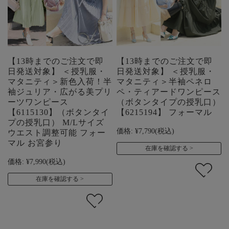
【13時までのご注文で即
【13時までのご注文で即
日発送対象】 ＜授乳服・
日発送対象】 ＜授乳服・
マタニティ＞新色入荷！半
マタニティ＞半袖ペネロ
袖ジュリア・広がる美プリ
ペ・ティアードワンピース
ーツワンピース
（ボタンタイプの授乳口）
【6115130】（ボタンタイ
【6215194】 フォーマル
プの授乳口） M/Lサイズ
価格:
¥7,790
(税込)
ウエスト調整可能 フォー
マル お宮参り
在庫を確認する
価格:
¥7,990
(税込)
在庫を確認する