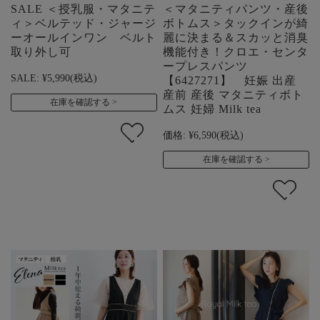
SALE ＜授乳服・マタニテ
＜マタニティパンツ・産後
ィ＞ベルテッド・ジャージ
ボトムス＞タックインが綺
ーオールインワン ベルト
麗に決まる＆スカッと消臭
取り外し可
機能付き！クロエ・センタ
ープレスパンツ
SALE:
¥5,990
(税込)
【6427271】 妊娠 出産
産前 産後 マタニティボト
在庫を確認する
ムス 妊婦 Milk tea
価格:
¥6,590
(税込)
在庫を確認する