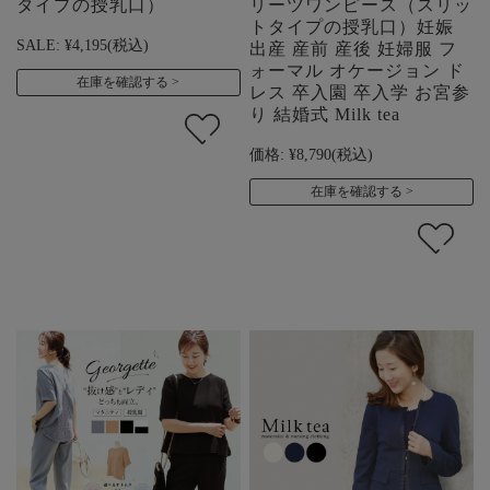
タイプの授乳口）
リーツワンピース（スリッ
トタイプの授乳口）妊娠
SALE:
¥4,195
(税込)
出産 産前 産後 妊婦服 フ
ォーマル オケージョン ド
在庫を確認する
レス 卒入園 卒入学 お宮参
り 結婚式 Milk tea
価格:
¥8,790
(税込)
在庫を確認する