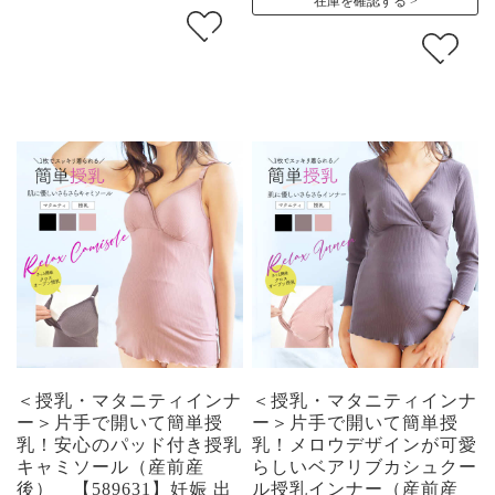
在庫を確認する
＜授乳・マタニティインナ
＜授乳・マタニティインナ
ー＞片手で開いて簡単授
ー＞片手で開いて簡単授
乳！安心のパッド付き授乳
乳！メロウデザインが可愛
キャミソール（産前産
らしいベアリブカシュクー
後） 【589631】妊娠 出
ル授乳インナー（産前産