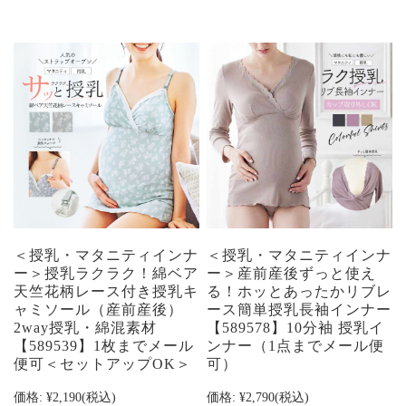
＜授乳・マタニティインナ
＜授乳・マタニティインナ
ー＞授乳ラクラク！綿ベア
ー＞産前産後ずっと使え
天竺花柄レース付き授乳キ
る！ホッとあったかリブレ
ャミソール（産前産後）
ース簡単授乳長袖インナー
2way授乳・綿混素材
【589578】10分袖 授乳イ
【589539】1枚までメール
ンナー（1点までメール便
便可＜セットアップOK＞
可）
価格:
¥2,190
(税込)
価格:
¥2,790
(税込)