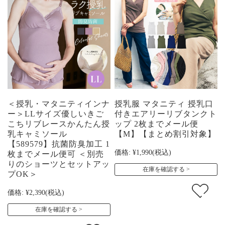
＜授乳・マタニティインナ
授乳服 マタニティ 授乳口
ー＞LLサイズ優しいきご
付きエアリーリブタンクト
こちリブレースかんたん授
ップ 2枚までメール便
乳キャミソール
【M】【まとめ割引対象】
【589579】抗菌防臭加工 1
価格:
¥1,990
(税込)
枚までメール便可 ＜別売
りのショーツとセットアッ
在庫を確認する
プOK＞
価格:
¥2,390
(税込)
在庫を確認する