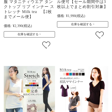
服 マタニティウエア タン
ル便可【セール期間中は3
クトップ リブ インナー ス
枚以上でまとめ割引対象】
トレッチ Milk tea 【2枚
価格:
¥1,990
(税込)
までメール便】
在庫を確認する
価格:
¥2,390
(税込)
在庫を確認する