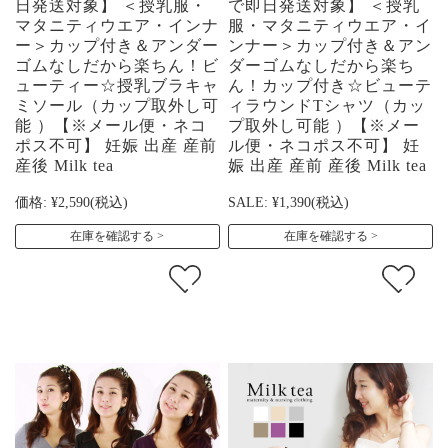
日発送対象】 ＜授乳服・
で即日発送対象】 ＜授乳
マタニティウエア・インナ
服・マタニティウエア・イ
ー＞カップ付き＆アンダー
ンナー＞カップ付き＆アン
ゴムなしだから楽ちん！ビ
ダーゴムなしだから楽ち
ューティー☆授乳ブラキャ
ん！カップ付き☆ビューテ
ミソール（カップ取外し可
ィラウンドTシャツ（カッ
能 ）【※メール便・ネコ
プ取外し可能 ）【※メー
ポス不可】 妊娠 出産 産前
ル便・ネコポス不可】 妊
産後 Milk tea
娠 出産 産前 産後 Milk tea
価格:
¥2,590
(税込)
SALE:
¥1,390
(税込)
在庫を確認する
在庫を確認する