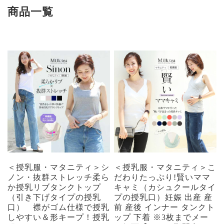
商品一覧
＜授乳服・マタニティ＞シ
＜授乳服・マタニティ＞こ
ノン・抜群ストレッチ柔ら
だわりたっぷり!賢いママ
か授乳リブタンクトップ
キャミ（カシュクールタイ
（引き下げタイプの授乳
プの授乳口）妊娠 出産 産
口） 襟がゴム仕様で授乳
前 産後 インナー タンクト
しやすい＆形キープ！授乳
ップ 下着 ※3枚までメー