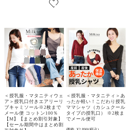
＜授乳服・マタニティウェ
＜授乳服・マタニティ＞あ
ア＞授乳口付きエアリーリ
ったか軽い！こだわり授乳
ブキャミソール※2枚まで
ママシャツ（カシュクール
メール便 コットン100％
タイプの授乳口） ※2枚ま
【M】【まとめ割引対象】
でメール便可
【セール期間中はまとめ割
価格:
¥2,890
(税込)