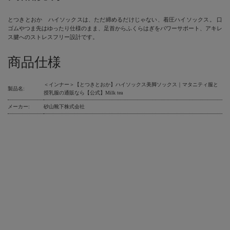
とつきとおか ハイソックスは、ただ締めるだけじゃない、着圧ハイソックス。 口
ゴムやつま先はゆったり仕様のまま、足首からふくらはぎをパワーサポート、アキレ
ス腱へのストレスフリー設計です。
商品仕様
＜インナー＞【とつきとおか】ハイソックス美脚ソックス｜マタニティ服と
製品名:
授乳服の通販なら【公式】Milk tea
メーカー:
砂山靴下株式会社