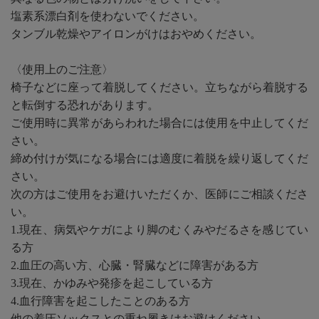
塩素系漂白剤を使わないでください。
タンブル乾燥やアイロンがけはおやめください。
〈使用上のご注意〉
椅子などに座って着脱してください。立ちながら着脱する
と転倒する恐れがあります。
ご使用時に異常があらわれた場合には使用を中止してくだ
さい。
締め付けが気になる場合には適度に着脱を繰り返してくだ
さい。
次の方はご使用をお避けいただくか、医師にご相談くださ
い。
1.現在、病気やケガにより脚のむくみやだるさを感じてい
る方
2.血圧の高い方、心臓・腎臓などに障害がある方
3.現在、かゆみや発疹を起こしている方
4.血行障害を起こしたことのある方
他の着圧ソックスとの重ね履きはお避けください。