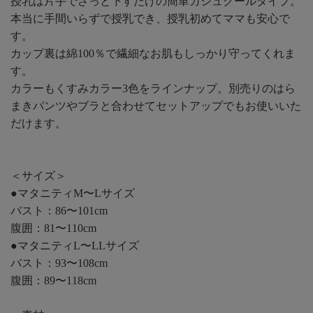
授乳は片手でさっと下すだけの簡単カシュクールタイプ。
本当に手間いらずで授乳でき、授乳初めてママも安心で
す。
カップ裏は綿100％で繊細なお肌もしっかり守ってくれま
す。
カラーもくすみカラー3色をラインナップ。別売りのはら
まきパンツやブラと合わせてセットアップでもお使いいた
だけます。
＜サイズ＞
●マタニティM〜Lサイズ
バスト：86〜101cm
腹囲：81〜110cm
●マタニティL〜LLサイズ
バスト：93〜108cm
腹囲：89〜118cm