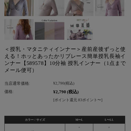
＜授乳・マタニティインナー＞産前産後ずっと使
える！ホッとあったかリブレース簡単授乳長袖イ
ンナー【589578】10分袖 授乳インナー（1点まで
メール便可）
当店通常価格:
¥2,790
(税込)
¥2,790
(税込)
価格:
[ポイント還元 83ポイント〜]
カラー / サイズ
M〜L
L〜LL
×
×