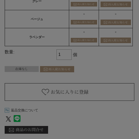
グレー
×
×
ベージュ
×
×
ラベンダー
数量:
個
返品交換について