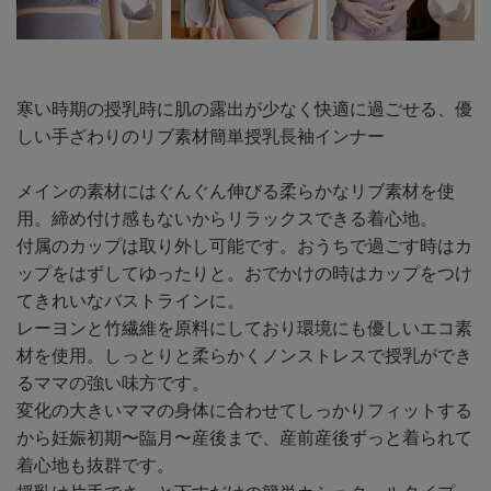
寒い時期の授乳時に肌の露出が少なく快適に過ごせる、優
しい手ざわりのリブ素材簡単授乳長袖インナー
メインの素材にはぐんぐん伸びる柔らかなリブ素材を使
用。締め付け感もないからリラックスできる着心地。
付属のカップは取り外し可能です。おうちで過ごす時はカ
ップをはずしてゆったりと。おでかけの時はカップをつけ
てきれいなバストラインに。
レーヨンと竹繊維を原料にしており環境にも優しいエコ素
材を使用。しっとりと柔らかくノンストレスで授乳ができ
るママの強い味方です。
変化の大きいママの身体に合わせてしっかりフィットする
から妊娠初期〜臨月〜産後まで、産前産後ずっと着られて
着心地も抜群です。