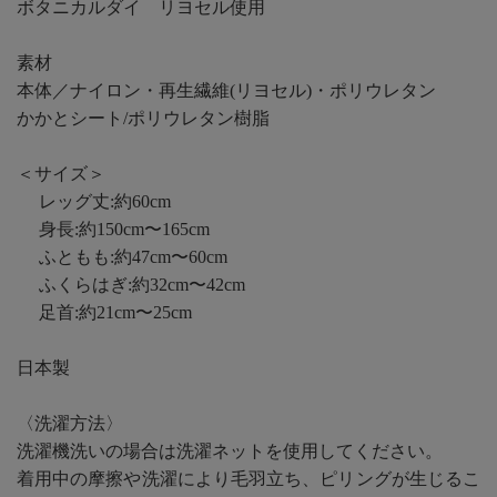
ボタニカルダイ リヨセル使用
素材
本体／ナイロン・再生繊維(リヨセル)・ポリウレタン
かかとシート/ポリウレタン樹脂
＜サイズ＞
レッグ丈:約60cm
身長:約150cm〜165cm
ふともも:約47cm〜60cm
ふくらはぎ:約32cm〜42cm
足首:約21cm〜25cm
日本製
〈洗濯方法〉
洗濯機洗いの場合は洗濯ネットを使用してください。
着用中の摩擦や洗濯により毛羽立ち、ピリングが生じるこ