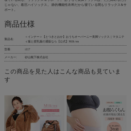
じゃない、着圧ハイソックス。 静的機能性衣料だから寝ている間もリラックス&サ
ポート。
商品仕様
＜インナー＞【とつきとおか】おうちオーバーニー美脚ソックス｜マタニテ
製品名:
ィ服と授乳服の通販なら【公式】Milk tea
型番:
i117
メーカー:
砂山靴下株式会社
この商品を見た人はこんな商品も見ていま
す