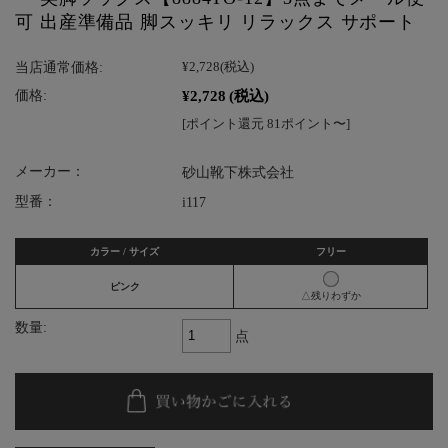
可 出産準備品 脚スッキリ リラックス サポート
当店通常価格:
¥2,728
(税込)
¥2,728
(税込)
価格:
[ポイント還元 81ポイント〜]
メーカー：
砂山靴下株式会社
型番：
i117
カラー / サイズ
フリー
ピンク
△残りわずか
数量:
点