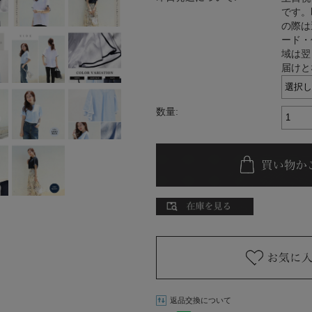
です。
の際は
ード・
域は翌
届けと
数量:
返品交換について