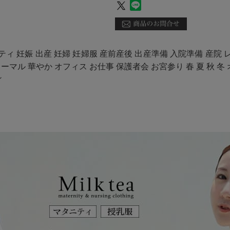
ティ 妊娠 出産 妊婦 妊婦服 産前産後 出産準備 入院準備 産院 
マル 華やか オフィス お仕事 保護者会 お宮参り 春 夏 秋 冬
ィ