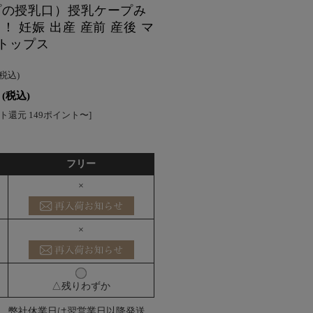
プの授乳口）授乳ケープみ
 妊娠 出産 産前 産後 マ
 トップス
(税込)
(税込)
ト還元 149ポイント〜]
フリー
×
×
△残りわずか
、弊社休業日は翌営業日以降発送