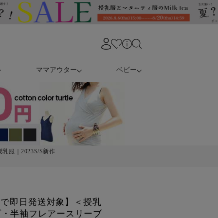
ママアウター
ベビー
服｜2023S/S新作
注文で即日発送対象】＜授乳
ダ・半袖フレアースリーブ