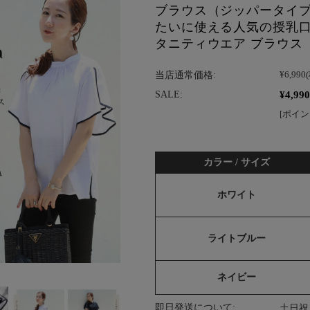
ブラウス（ジッパータイ
たいに使える人気の授乳口！
タニティウエア ブラウス
当店通常価格:
¥6,990
¥4,990
SALE:
[ポイン
カラー / サイズ
ホワイト
ライトブルー
ネイビー
即日発送について:
土日祝