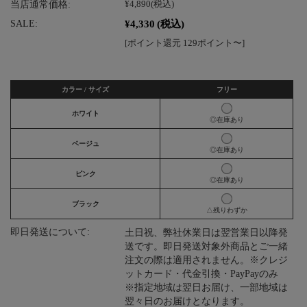
当店通常価格:
¥4,890
(税込)
¥4,330
(税込)
SALE:
[ポイント還元 129ポイント〜]
カラー / サイズ
フリー
ホワイト
◎在庫あり
ベージュ
◎在庫あり
ピンク
◎在庫あり
ブラック
△残りわずか
即日発送について:
土日祝、弊社休業日は翌営業日以降発
送です。即日発送対象外商品とご一緒
注文の際は適用されません。※クレジ
ットカード・代金引換・PayPayのみ
※指定地域は翌日お届け、一部地域は
翌々日のお届けとなります。