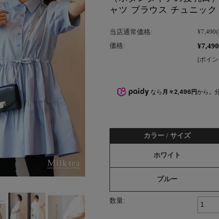
ャツ ブラウス チュニック Mi
当店通常価格:
¥7,490
¥7,490
価格:
[ポイン
なら
月々2,496円
から。
カラー / サイズ
ホワイト
ブルー
数量: