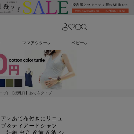
ママアウター
ベビー
ーブ）【授乳口】あて布タイプ
ェア＞あて布付きにリニュ
ーブ＆ティアードシャツ
妊娠 出産 産前 産後 シ