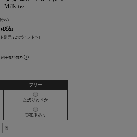
lk tea
(税込)
(税込)
ト還元 224ポイント〜]
分割手数料無料
フリー
△残りわずか
◎在庫あり
個