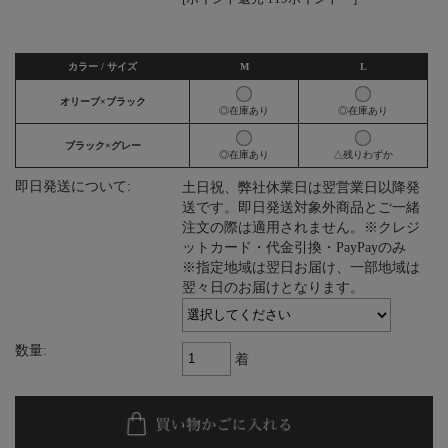
カラー / サイズ
M
L
オリーブ×ブラック
◎在庫あり
◎在庫あり
ブラック×グレー
◎在庫あり
△残りわずか
即日発送について:
土日祝、弊社休業日は翌営業日以降発
送です。即日発送対象外商品とご一緒
注文の際は適用されません。※クレジ
ットカード・代金引換・PayPayのみ
※指定地域は翌日お届け、一部地域は
翌々日のお届けとなります。
数量:
着