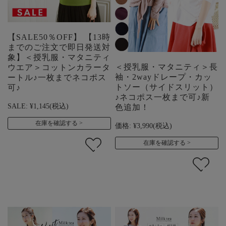
【SALE50％OFF】 【13時
までのご注文で即日発送対
象】＜授乳服・マタニティ
＜授乳服・マタニティ＞長
ウエア＞コットンカラータ
袖・2wayドレープ・カッ
ートル♪一枚までネコポス
トソー（サイドスリット）
可♪
♪ネコポス一枚まで可♪新
SALE:
¥1,145
(税込)
色追加！
在庫を確認する
価格:
¥3,990
(税込)
在庫を確認する