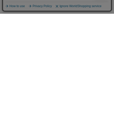
お買い物ガイド
マイページ
新着アイテム
再入荷アイテム
ランキング
ホーム
ミルクティーについて
お知らせ
コラム
スタッフブログ
Giftについて
Milk teaメンバーズクラブについて