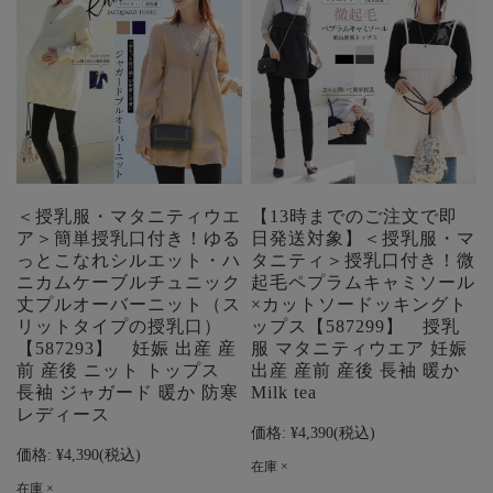
＜授乳服・マタニティウエ
【13時までのご注文で即
ア＞簡単授乳口付き！ゆる
日発送対象】＜授乳服・マ
っとこなれシルエット・ハ
タニティ＞授乳口付き！微
ニカムケーブルチュニック
起毛ペプラムキャミソール
丈プルオーバーニット（ス
×カットソードッキングト
リットタイプの授乳口）
ップス【587299】 授乳
【587293】 妊娠 出産 産
服 マタニティウエア 妊娠
前 産後 ニット トップス
出産 産前 産後 長袖 暖か
長袖 ジャガード 暖か 防寒
Milk tea
レディース
価格:
¥4,390
(税込)
価格:
¥4,390
(税込)
在庫 ×
在庫 ×