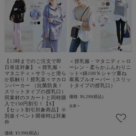
【13時までのご注文で即
＜授乳服・マタニティ＞ロ
日発送対象】 ＜授乳服・
ーレン・柔らかふんわりニ
マタニティ＞サラっと滑ら
ット×綿100％シャツ重ね
か肌触り！授乳楽々マカロ
着風プルオーバー（スリッ
ンパーカー （抗菌防臭！
トタイプの授乳口）
スリットタイプの授乳口）
価格:
¥6,290
(税込)
同素材のスカートと同時購
入で150円割引！【S】
在庫 ×
【セット割引対象商品】※
別途イベント開催時は対象
外
価格:
¥3,990
(税込)