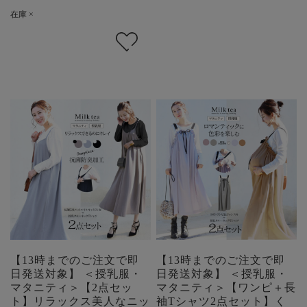
在庫 ×
【13時までのご注文で即
【13時までのご注文で即
日発送対象】 ＜授乳服・
日発送対象】 ＜授乳服・
マタニティ＞【2点セッ
マタニティ＞【ワンピ＋長
ト】リラックス美人なニッ
袖Tシャツ2点セット】く