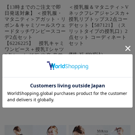
【13時までのご注文で即
＜授乳服＆マタニティ＞V
日発送対象】 ＜授乳服・
ネックフレアジャンスカ＋
マタニティ＞アガット・リ
授乳リブトップス2点コー
ボン＆キャミソールスウェ
デセット【587121】（ス
ードタッチワンピースコー
リットタイプの授乳口）2
デ2点セット
点セット コーディネート
【6226225】 授乳キャミ
セット
ワンピース＋授乳Tシャツ
価格:
¥5,490
(税込)
2点セット 妊娠 出産 産前
産後 妊婦 Milk tea ミルク
在庫 ×
ティー
価格:
¥7,990
(税込)
在庫 ×