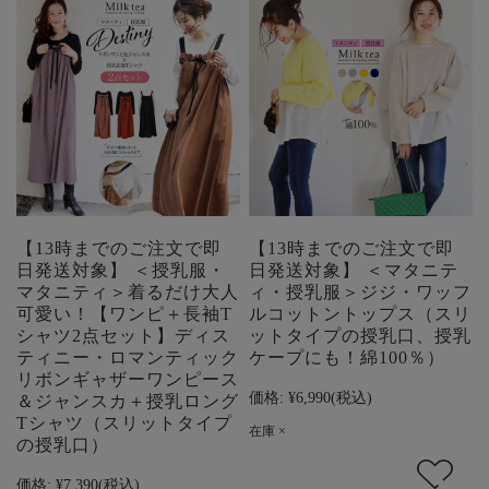
【13時までのご注文で即
【13時までのご注文で即
日発送対象】 ＜授乳服・
日発送対象】 ＜マタニテ
マタニティ＞着るだけ大人
ィ・授乳服＞ジジ・ワッフ
可愛い！【ワンピ＋長袖T
ルコットントップス（スリ
シャツ2点セット】ディス
ットタイプの授乳口、授乳
ティニー・ロマンティック
ケープにも！綿100％）
リボンギャザーワンピース
価格:
¥6,990
(税込)
＆ジャンスカ＋授乳ロング
Tシャツ（スリットタイプ
在庫 ×
の授乳口）
価格:
¥7,390
(税込)