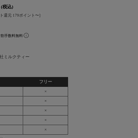
(税込)
ト還元 179ポイント〜]
分割手数料無料
社ミルクティー
フリー
×
×
×
×
×