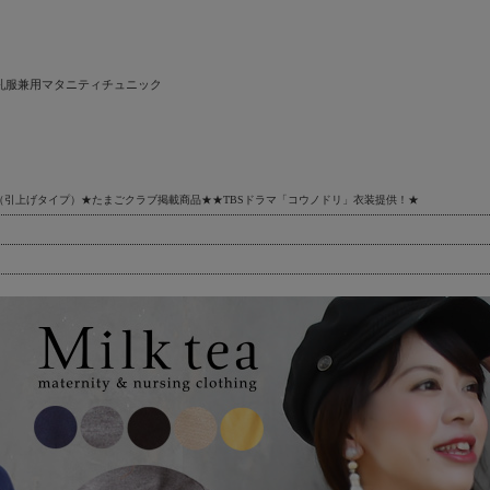
乳服兼用マタニティチュニック
（引上げタイプ）★たまごクラブ掲載商品★★TBSドラマ「コウノドリ」衣装提供！★