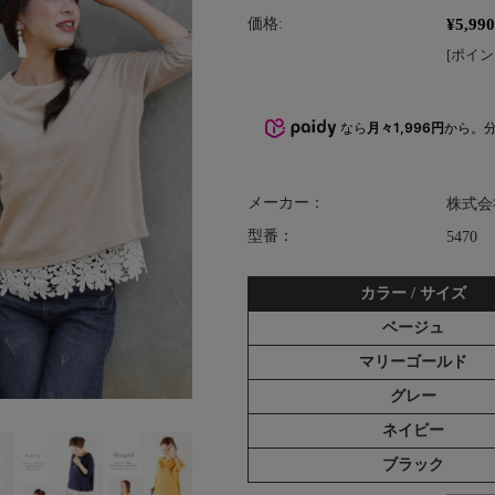
¥5,990
価格:
[ポイン
なら
月々1,996円
から。
メーカー：
株式会
型番：
5470
カラー / サイズ
ベージュ
マリーゴールド
グレー
ネイビー
ブラック