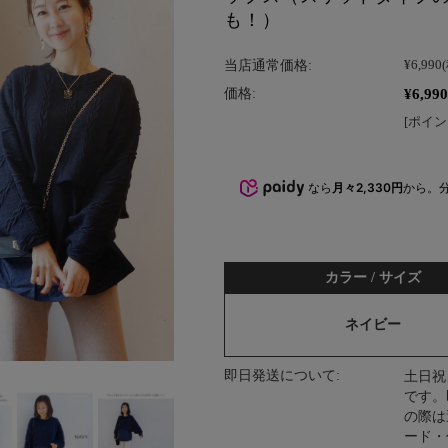
も！）
当店通常価格:
¥6,990
¥6,990
価格:
[ポイン
なら
月々2,330円
から。
カラー / サイズ
ネイビー
即日発送について:
土日祝
です。
の際は
ード・