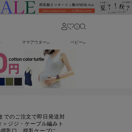
ママアウター
ベビー
3時までのご注文で即日発送対
ィ＞ジジ・ケーブル編みト
の授乳口、授乳ケープに