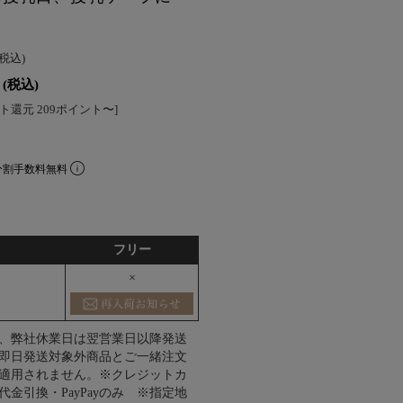
(税込)
(税込)
ト還元 209ポイント〜]
分割手数料無料
フリー
×
、弊社休業日は翌営業日以降発送
即日発送対象外商品とご一緒注文
適用されません。※クレジットカ
代金引換・PayPayのみ ※指定地