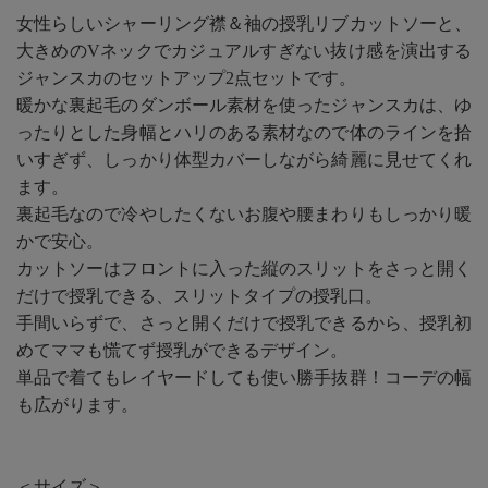
女性らしいシャーリング襟＆袖の授乳リブカットソーと、
大きめのVネックでカジュアルすぎない抜け感を演出する
ジャンスカのセットアップ2点セットです。
暖かな裏起毛のダンボール素材を使ったジャンスカは、ゆ
ったりとした身幅とハリのある素材なので体のラインを拾
いすぎず、しっかり体型カバーしながら綺麗に見せてくれ
ます。
裏起毛なので冷やしたくないお腹や腰まわりもしっかり暖
かで安心。
カットソーはフロントに入った縦のスリットをさっと開く
だけで授乳できる、スリットタイプの授乳口。
手間いらずで、さっと開くだけで授乳できるから、授乳初
めてママも慌てず授乳ができるデザイン。
単品で着てもレイヤードしても使い勝手抜群！コーデの幅
も広がります。
＜サイズ＞