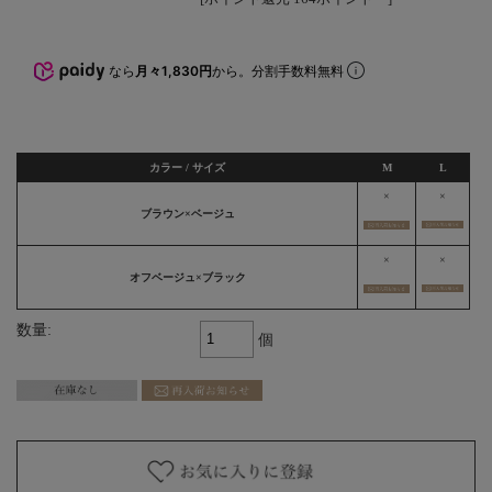
なら
月々1,830円
から。分割手数料無料
カラー / サイズ
M
L
×
×
ブラウン×ベージュ
×
×
オフベージュ×ブラック
数量:
個