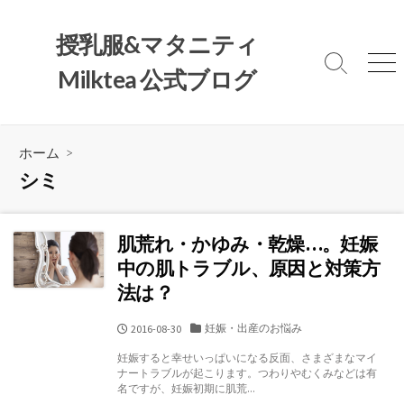
コ
ン
授乳服&マタニティ
テ
検
メ
Milktea 公式ブログ
ン
索
ニ
ツ
切
ュ
へ
り
ー
替
ス
ホーム
>
え
キ
シミ
ッ
プ
肌荒れ・かゆみ・乾燥…。妊娠
中の肌トラブル、原因と対策方
法は？
カ
妊娠・出産のお悩み
公
2016-08-30
テ
開
妊娠すると幸せいっぱいになる反面、さまざまなマイ
ゴ
日
ナートラブルが起こります。つわりやむくみなどは有
リ
名ですが、妊娠初期に肌荒...
ー