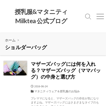
コ
ン
授乳服&マタニティ
テ
検
メ
Milktea 公式ブログ
ン
索
ニ
ツ
切
ュ
へ
り
ー
替
ス
ホーム
>
え
キ
ショルダーバッグ
ッ
プ
マザーズバッグには何を入れ
る？マザーズバッグ（ママバッ
グ）の中身と選び方
公
2016-06-24
開
カ
マタニティウェア＆授乳服のお悩み
日
テ
プレママになると、マザーズバッグの存在が気になり
ゴ
ますよね。マザーズバッグにはさまざまなタイプのも
リ