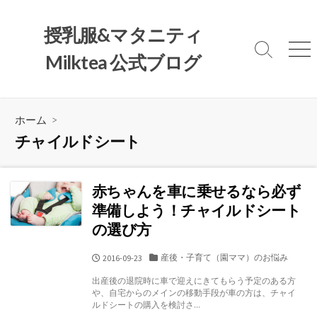
コ
ン
授乳服&マタニティ
テ
検
メ
Milktea 公式ブログ
ン
索
ニ
ツ
切
ュ
へ
り
ー
替
ス
ホーム
>
え
キ
チャイルドシート
ッ
プ
赤ちゃんを車に乗せるなら必ず
準備しよう！チャイルドシート
の選び方
カ
産後・子育て（園ママ）のお悩み
公
2016-09-23
テ
開
出産後の退院時に車で迎えにきてもらう予定のある方
ゴ
日
や、自宅からのメインの移動手段が車の方は、チャイ
リ
ルドシートの購入を検討さ...
ー