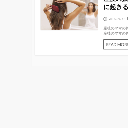
に起き
公
2016-09-27
開
産後のママの
日
産後のママの体
READ MOR