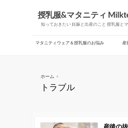
コ
ン
授乳服&マタニティ Milkt
テ
知っておきたい 妊娠と出産のこと 授乳服と
ン
ツ
へ
マタニティウェア＆授乳服のお悩み
産
ス
キ
ッ
プ
ホーム
>
トラブル
産後の