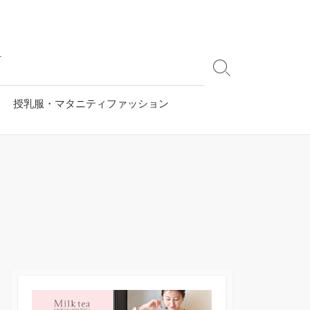
す
検
索
切
授乳服・マタニティファッション
り
替
え