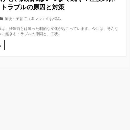
るトラブルの原因と対策
カ
産後・子育て（園ママ）のお悩み
テ
体は、妊娠前とは違った劇的な変化が起こっています。今回は、そんな
ゴ
に起きるトラブルの原因と、症状...
リ
ー
産
E
後
の
抜
け
毛
や
肌
荒
れ
は
い
つ
ま
で
続