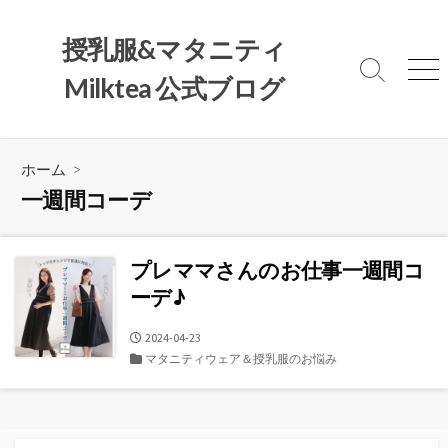
コ
ン
授乳服&マタニティ
テ
検
メ
Milktea 公式ブログ
ン
索
ニ
ツ
切
ュ
へ
り
ー
替
ス
ホーム
>
え
キ
一週間コーデ
ッ
プ
プレママさんのお仕事一週間コ
ーデ♪
公
2024-04-23
開
カ
マタニティウェア＆授乳服のお悩み
日
テ
ゴ
リ
ー