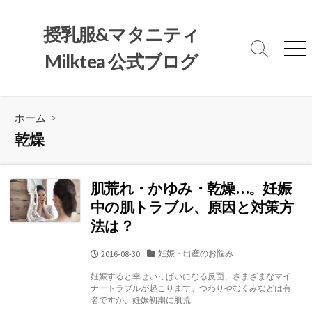
コ
ン
授乳服&マタニティ
テ
検
メ
Milktea 公式ブログ
ン
索
ニ
ツ
切
ュ
へ
り
ー
替
ス
ホーム
>
え
キ
乾燥
ッ
プ
肌荒れ・かゆみ・乾燥…。妊娠
中の肌トラブル、原因と対策方
法は？
カ
妊娠・出産のお悩み
公
2016-08-30
テ
開
妊娠すると幸せいっぱいになる反面、さまざまなマイ
ゴ
日
ナートラブルが起こります。つわりやむくみなどは有
リ
名ですが、妊娠初期に肌荒...
ー