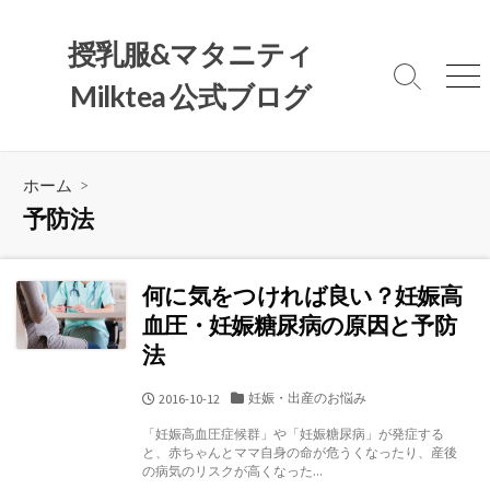
コ
ン
授乳服&マタニティ
テ
検
メ
Milktea 公式ブログ
ン
索
ニ
ツ
切
ュ
へ
り
ー
替
ス
ホーム
>
え
キ
予防法
ッ
プ
何に気をつければ良い？妊娠高
血圧・妊娠糖尿病の原因と予防
法
カ
妊娠・出産のお悩み
公
2016-10-12
テ
開
「妊娠高血圧症候群」や「妊娠糖尿病」が発症する
ゴ
日
と、赤ちゃんとママ自身の命が危うくなったり、産後
リ
の病気のリスクが高くなった...
ー