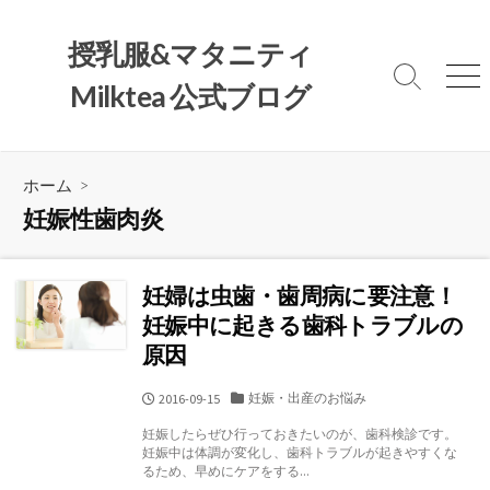
コ
ン
授乳服&マタニティ
テ
検
メ
Milktea 公式ブログ
ン
索
ニ
ツ
切
ュ
へ
り
ー
替
ス
ホーム
>
え
キ
妊娠性歯肉炎
ッ
プ
妊婦は虫歯・歯周病に要注意！
妊娠中に起きる歯科トラブルの
原因
カ
妊娠・出産のお悩み
公
2016-09-15
テ
開
妊娠したらぜひ行っておきたいのが、歯科検診です。
ゴ
日
妊娠中は体調が変化し、歯科トラブルが起きやすくな
リ
るため、早めにケアをする...
ー