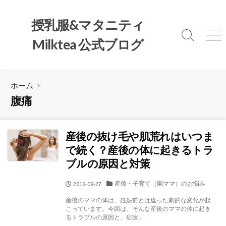
コ
ン
授乳服&マタニティ
テ
検
メ
Milktea 公式ブログ
ン
索
ニ
ツ
切
ュ
へ
り
ー
替
ス
ホーム
>
え
キ
腹痛
ッ
プ
産後の抜け毛や肌荒れはいつま
で続く？産後の体に起きるトラ
ブルの原因と対策
カ
産後・子育て（園ママ）のお悩み
公
2016-09-27
テ
開
産後のママの体は、妊娠前とは違った劇的な変化が起
ゴ
日
こっています。今回は、そんな産後のママの体に起き
リ
るトラブルの原因と、症状...
ー