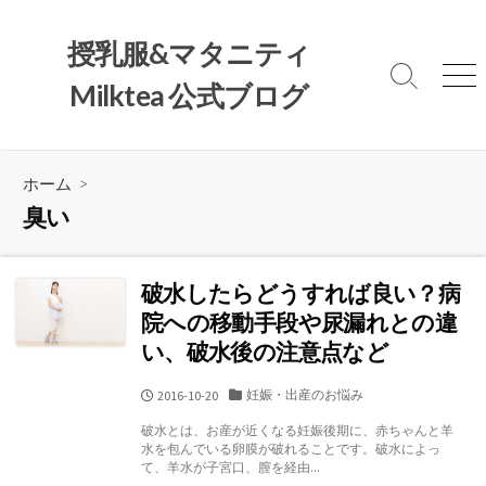
コ
ン
授乳服&マタニティ
テ
検
メ
Milktea 公式ブログ
ン
索
ニ
ツ
切
ュ
へ
り
ー
替
ス
ホーム
>
え
キ
臭い
ッ
プ
破水したらどうすれば良い？病
院への移動手段や尿漏れとの違
い、破水後の注意点など
カ
妊娠・出産のお悩み
公
2016-10-20
テ
開
破水とは、お産が近くなる妊娠後期に、赤ちゃんと羊
ゴ
日
水を包んでいる卵膜が破れることです。破水によっ
リ
て、羊水が子宮口、膣を経由...
ー