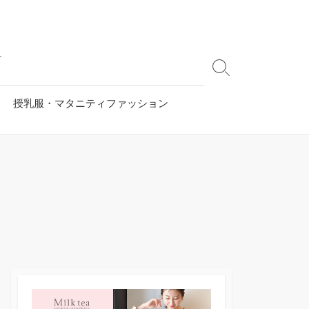
す
検
索
切
授乳服・マタニティファッション
り
替
え