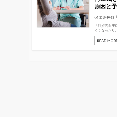
原因と予
公
2016-10-12
開
「妊娠高血圧
日
うくなったり、
READ MOR