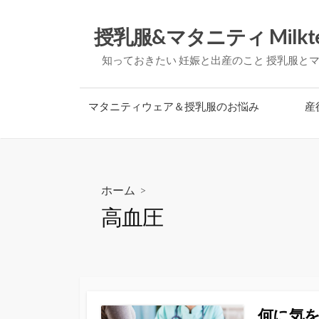
コ
ン
授乳服&マタニティ Milkt
テ
知っておきたい 妊娠と出産のこと 授乳服と
ン
ツ
へ
マタニティウェア＆授乳服のお悩み
産
ス
キ
ッ
プ
ホーム
>
高血圧
何に気