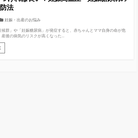
防法
カ
妊娠・出産のお悩み
テ
症候群」や「妊娠糖尿病」が発症すると、赤ちゃんとママ自身の命が危
ゴ
産後の病気のリスクが高くなった...
リ
ー
何
E
に
気
を
つ
け
れ
ば
良
い？
妊
娠
高
血
圧・
妊