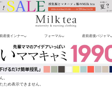
前産後インナー
フォーマル
産前産後パジャマ
ん。
たため表示できません。