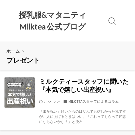
コ
ン
授乳服&マタニティ
テ
検
メ
Milktea 公式ブログ
ン
索
ニ
ツ
切
ュ
へ
り
ー
替
ス
ホーム
>
え
キ
プレゼント
ッ
プ
ミルクティースタッフに聞いた
『本気で嬉しい出産祝い』
カ
MILK TEAスタッフによるコラム
公
2022-12-23
テ
開
「出産祝い」頂いたものはなんでも嬉しかった私です
ゴ
日
が、人にあげるときはつい、「これってもらって迷惑
リ
にならないかな？」と後ろ...
ー