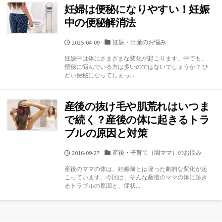
妊婦は便秘になりやすい！妊娠
中の便秘解消法
カ
妊娠・出産のお悩み
公
2025-04-09
テ
開
妊娠中は体にさまざまな変化が起こります。中でも、
ゴ
日
便秘に悩んでいる方は多いのではないでしょうか？ ひ
リ
どい便秘になってしまっ...
ー
産後の抜け毛や肌荒れはいつま
で続く？産後の体に起きるトラ
ブルの原因と対策
カ
産後・子育て（園ママ）のお悩み
公
2016-09-27
テ
開
産後のママの体は、妊娠前とは違った劇的な変化が起
ゴ
日
こっています。今回は、そんな産後のママの体に起き
リ
るトラブルの原因と、症状...
ー