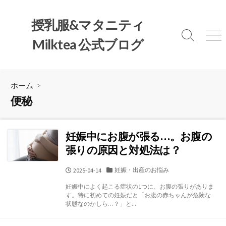
コ
ン
授乳服&マタニティ
テ
検
メ
Milktea 公式ブログ
ン
索
ニ
ツ
切
ュ
へ
り
ー
替
ス
ホーム
>
え
キ
便秘
ッ
プ
妊娠中にお腹が張る…。お腹の
張りの原因と対処法は？
カ
妊娠・出産のお悩み
公
2025-04-14
テ
開
妊娠中によく起こる症状の1つに、お腹の張りがありま
ゴ
日
す。特に初めての妊娠だと「お腹の赤ちゃんが危険な
リ
状態なのかしら…？」と...
ー