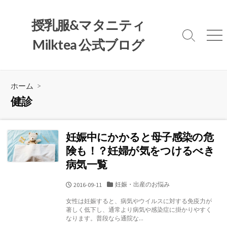
コ
ン
授乳服&マタニティ
テ
検
メ
Milktea 公式ブログ
ン
索
ニ
ツ
切
ュ
へ
り
ー
替
ス
ホーム
>
え
キ
健診
ッ
プ
妊娠中にかかると母子感染の危
険も！？妊婦が気をつけるべき
病気一覧
カ
妊娠・出産のお悩み
公
2016-09-11
テ
開
女性は妊娠すると、病気やウイルスに対する免疫力が
ゴ
日
著しく低下し、通常より病気や感染症に掛かりやすく
リ
なります。普段なら通院な...
ー